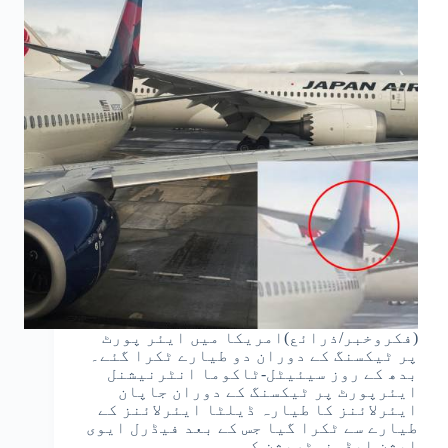
(فکروخبر/ذرائع)امریکا میں ایئر پورٹ
پر ٹیکسنگ کے دوران دو طیارے ٹکرا گئے۔
بدھ کے روز سیئیٹل-ٹاکوما انٹرنیشنل
ایئرپورٹ پر ٹیکسنگ کے دوران جاپان
ایئرلائنز کا طیارہ ڈیلٹا ایئرلائنز کے
طیارے سے ٹکرا گیا جس کے بعد فیڈرل ایوی
ایشن ایڈمنسٹریشن کی…