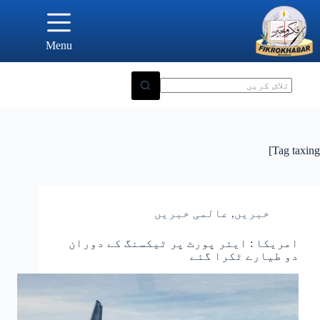
Ski
t
conten
Menu
Tag
taxing]
خبریں
,
عالمی خبریں
امریکا : ایئر پورٹ پر ٹیکسنگ کے دوران
دو طیارے ٹکرا گئے