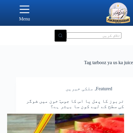
Ski
t
conten
Menu
Tag
tarbooz ya us ka juice
Featured
,
ملکی خبریں
تربوز کا پھل یا اس کا جوس: خون میں شوگر
کی سطح کے لیے کون سا بہتر ہے؟