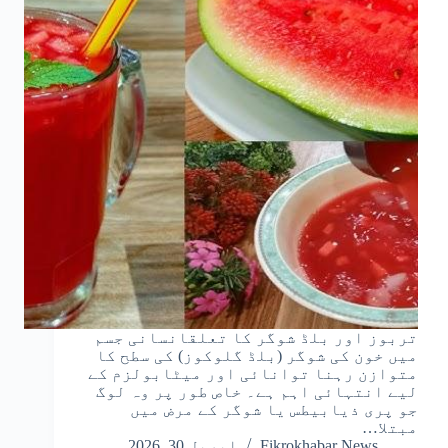
تربوز اور بلڈ شوگر کا تعلقانسانی جسم
میں خون کی شوگر (بلڈ گلوکوز) کی سطح کا
متوازن رہنا توانائی اور میٹابولزم کے
لیے انتہائی اہم ہے۔ خاص طور پر وہ لوگ
جو پری ذیابیطس یا شوگر کے مرض میں
مبتلا…
Fikrokhabar News
اپریل 30, 2026