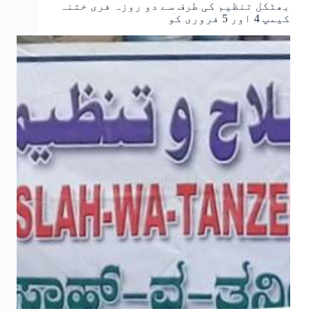
بھٹکل تنظیم کی طرف سے دو روزہ فری ختنہ
کیمپ 4 اور 5 فروری کو