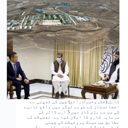
کابل:(فکروخبر/ذرائع) چین کی کمپنی نے
افغانستان کے صوبے لوگر میں واقع تانبے
کی سب سے بڑی کان میں 5 ارب ڈالر کی
سرمایہ کاری کا اعلان کیا ہے۔تفصیلات کے
مطابق مِس عینک پروجیکٹ کی چینی
کنٹریکٹنگ کمپنی کے ڈائریکٹر سونگ…