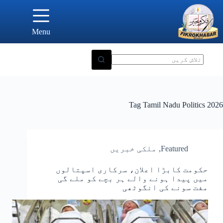
Ski
t
conten
Menu
Tag
Tamil Nadu Politics 2026
Featured
,
ملکی خبریں
حکومت کابڑا اعلان، سرکاری اسپتالوں
میں پیدا ہونے والے ہر بچے کو ملے گی
مفت سونے کی انگوٹھی