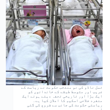
تمل ناڈو کی نو منتخب حکومت نے ریاست کے
غریب اور متوسط طبقے کے خاندانوں کو
ایک بڑا اور تاریخی تحفہ دیتے ہوئے ایک
منفرد فلاحی اسکیم کا اعلان کیا ہے۔
ریاستی حکومت کی جانب سے شروع کی گئی
اس…