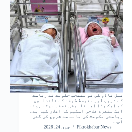
تمل ناڈو کی نو منتخب حکومت نے ریاست
کے غریب اور متوسط طبقے کے خاندانوں
کو ایک بڑا اور تاریخی تحفہ دیتے ہوئے
ایک منفرد فلاحی اسکیم کا اعلان کیا ہے۔
ریاستی حکومت کی جانب سے شروع کی گئی
اس…
Fikrokhabar News
جون 24, 2026