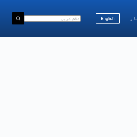
ار
English