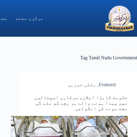
Ski
t
conten
مركزى صفحه
مضا
Tag
Tamil Nadu Government
Featured
,
ملکی خبریں
حکومت کابڑا اعلان، سرکاری اسپتالوں
میں پیدا ہونے والے ہر بچے کو ملے گی
مفت سونے کی انگوٹھی