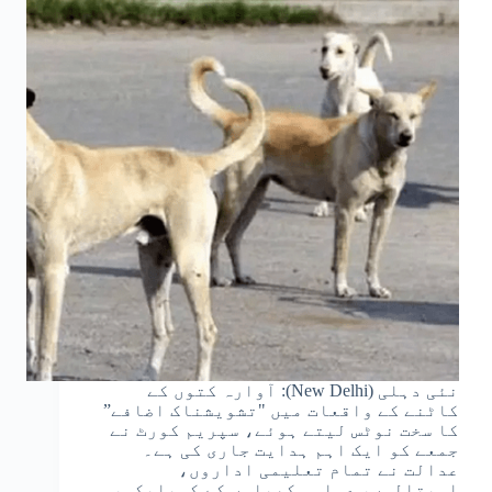
نئی دہلی (New Delhi): آوارہ کتوں کے
کاٹنے کے واقعات میں "تشویشناک اضافے”
کا سخت نوٹس لیتے ہوئے، سپریم کورٹ نے
جمعے کو ایک اہم ہدایت جاری کی ہے۔
عدالت نے تمام تعلیمی اداروں،
اسپتالوں، عوامی کھیلوں کے کمپلیکس،