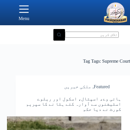
Ski
t
conten
Menu
Tag
Tags: Supreme Court
Featured
,
ملکی خبریں
ہائی وے، اسپتال، اسکول اور ریلوے
اسٹیشنوں سے آوارہ کتے ہٹا نے کا سپریم
کورٹ نے دیا حکم