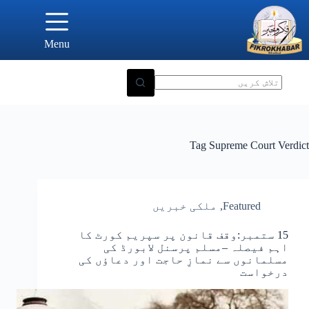
Ski
t
conten
Menu
Tag
Supreme Court Verdict
Featured
,
ملکی خبریں
15 ستمبر:وقف قانون پر سپریم کورٹ کا
اہم فیصلہ –مسلم پرسنل لابورڈ کی
مسلمانوں سے نمازِ حاجت اور دعاؤں کی
درخواست