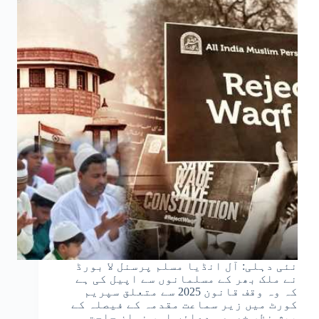
نئی دہلی: آل انڈیا مسلم پرسنل لا بورڈ
نے ملک بھر کے مسلمانوں سے اپیل کی ہے
کہ وہ وقف قانون 2025 سے متعلق سپریم
کورٹ میں زیر سماعت مقدمہ کے فیصلہ کے
پیشِ نظر خصوصی دعاؤں اور نمازِ حاجت…