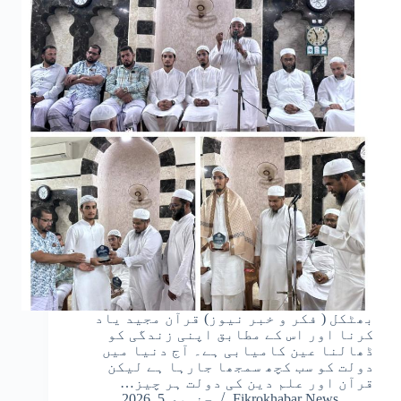
بھٹکل ( فکر و خبر نیوز) قرآن مجید یاد
کرنا اور اس کے مطابق اپنی زندگی کو
ڈھالنا عین کامیابی ہے۔ آج دنیا میں
دولت کو سب کچھ سمجھا جارہا ہے لیکن
قرآن اور علم دین کی دولت ہر چیز…
Fikrokhabar News
جنوری 5, 2026