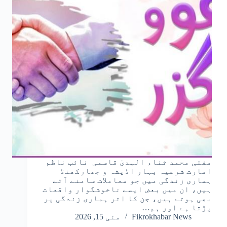
مفتی محمد ثناء الہدیٰ قاسمی نائب ناظم
امارت شرعیہ بہار اڈیشہ و جھارکھنڈ
ہماری زندگی میں جو معاملات سامنے آتے
ہیں، ان میں بعض ایسے ناخوشگوار واقعات
بھی ہوتے ہیں، جن کا اثر ہماری زندگی پر
پڑتا ہے اور ہم…
Fikrokhabar News
مئی 15, 2026