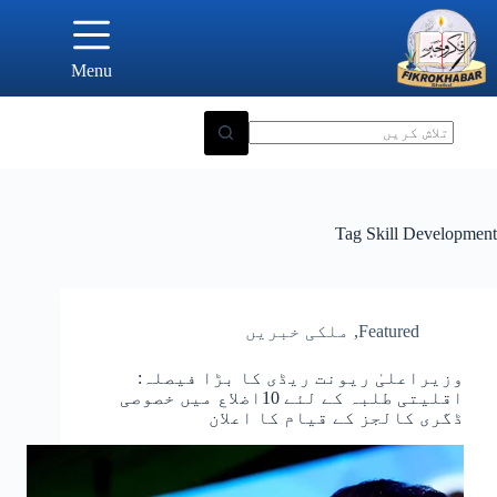
Ski
t
conten
Menu
Tag
Skill Development
Featured
,
ملکی خبریں
وزیراعلیٰ ریونت ریڈی کا بڑا فیصلہ:
اقلیتی طلبہ کے لئے 10اضلاع میں خصوصی
ڈگری کالجز کے قیام کا اعلان