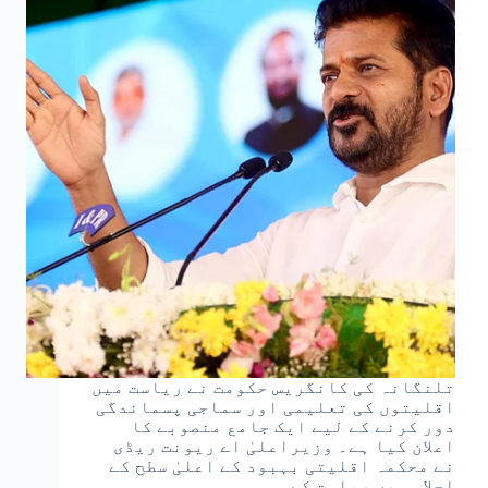
تلنگانہ کی کانگریس حکومت نے ریاست میں
اقلیتوں کی تعلیمی اور سماجی پسماندگی
دور کرنے کے لیے ایک جامع منصوبے کا
اعلان کیا ہے۔ وزیراعلیٰ اے ریونت ریڈی
نے محکمہ اقلیتی بہبود کے اعلیٰ سطح کے
اجلاس میں ریاست کے…