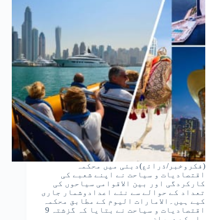
(فکروخبر/ذرائع)دبئی میں محکمہ
اقتصادیات و سیاحت نے اپنے شعبے کی
کارکردگی اور بین الاقوامی سیاحوں کی
تعداد کے حوالے سے نئے اعدادوشمار جاری
کیے ہیں۔الامارات الیوم کے مطابق محکمہ
اقتصادیات و سیاحت نے بتایا کہ گزشتہ 9
ماہ کے دوران…