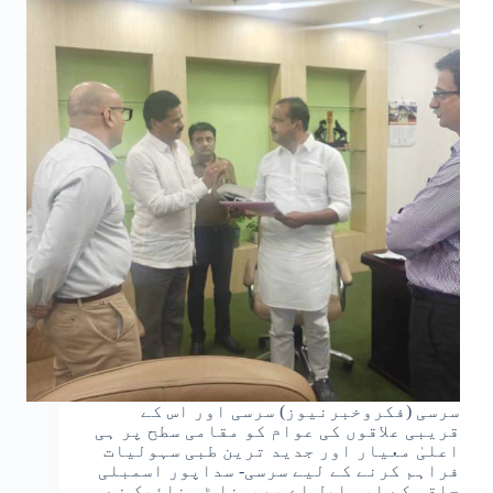
سرسی (فکروخبرنیوز) سرسی اور اس کے
قریبی علاقوں کی عوام کو مقامی سطح پر ہی
اعلیٰ معیار اور جدید ترین طبی سہولیات
فراہم کرنے کے لیے سرسی- سداپور اسمبلی
حلقہ کے ایم ایل اے بھیمنا ٹی نائیک نے