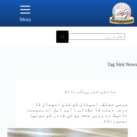
Ski
t
conten
Menu
Tag
Sirsi News
ساحلی خبریں/کرناٹک
سرسی تعلقہ اسپتال کو ضلع اسپتال کا
درجہ دینے کا مطالبہ: ایم ایل اے بھیمنا
نائیک نے وزیر صحت یو ٹی قادر کو سونپا
میمورنڈم