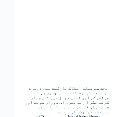
بجٹ سے پہلے اسٹاک مارکیٹ میں دوسرے
روز بھی گراوٹ کا سلسلہ جاری رہا۔
سینسیکس اور نفٹی دباؤ میں کاروبار
کرتے نظر آ رہے ہیں۔ اس دوران سونے اور
چاندی کی قیمتوں میں ایک بار پھر
زبردست گراوٹ آئی ہے۔…
Fikrokhabar News
فروری 1, 2026