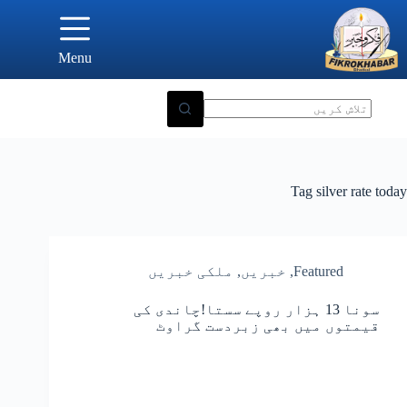
Ski
t
conten
Menu
Tag
silver rate today
Featured
,
خبریں
,
ملکی خبریں
سونا 13 ہزار روپے سستا!چاندی کی
قیمتوں میں بھی زبردست گراوٹ