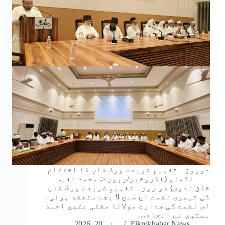
دوروزہ تفہیمِ شریعت ورک شاپ کا اختتام
لکھنو (فکروخبر/رپورٹ: محمد نفیس
خان ندوی) دو روزہ تفہیمِ شریعت ورک شاپ
کی تیسری نشست آج صبح 9 بجے منعقد ہوئی۔
اس نشست کی صدارت مولانا مفتی عتیق احمد
بستوی نے انجام…
Fikrokhabar News
مئی 20, 2026