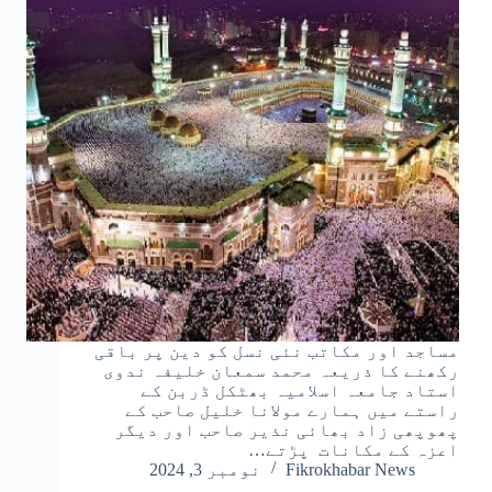
مساجد اور مکاتب نئی نسل کو دین پر باقی
رکھنے کا ذریعہ محمد سمعان خلیفہ ندوی
استاد جامعہ اسلامیہ بھٹکل ڈربن کے
راستے میں ہمارے مولانا خلیل صاحب کے
پھوپھی زاد بھائی نذیر صاحب اور دیگر
اعزہ کے مکانات پڑتے…
Fikrokhabar News
نومبر 3, 2024