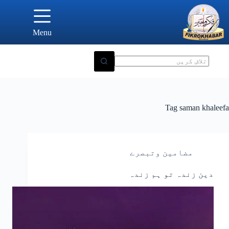
Ski
t
conten
Menu
Tag
saman khaleefa
مضامین وتبصرے
دین زندہ تو ہم زندہ