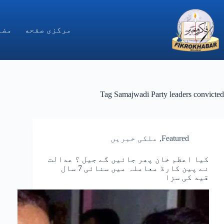
Ski
t
conten
مركزى صفحه
مضا
Tag
Samajwadi Party leaders convicted
Featured
,
ملکی خبریں
کیا اعظم خان پھر جائیں گے جیل ؟ عدالت
نے پین کارڈ معاملہ میں سنائی 7 سال
قید کی سزا