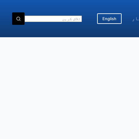
ار
English