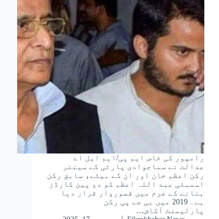
رامپور کی خاص ایم پی/ایم ایل اے
عدالت نے سماجوادی پارٹی کے سینئر
رکن اعظم خان اور ان کے بیٹے، سابق رکن
اسمبلی عبد اللہ اعظم کو دو پین کارڈز
بنانے کے جرم میں قصوروار قرار دیا
ہے۔ 2019 میں بی جے پی رکن
پارلیمنٹ آکاش…