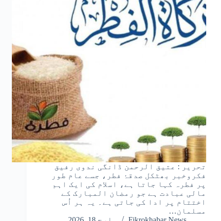
تحریر : عتیق الرحمن ڈانگی ندوی رفیق
فکروخبر بھٹکل صدقۂ فطر، جسے عام طور
پر فطرہ کہا جاتا ہے، اسلام کی ایک اہم
مالی عبادت ہے جو رمضان المبارک کے
اختتام پر ادا کی جاتی ہے۔ یہ ہر اُس
مسلمان…
Fikrokhabar News
مارچ 18, 2026