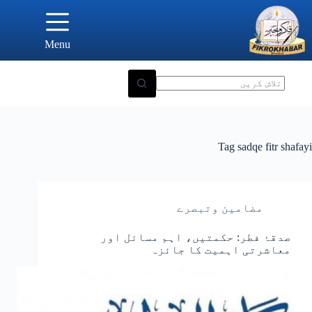
Ski
t
conten
Menu
Tag
sadqe fitr shafayi
مضامین وتبصرے
صدقۂ فطر: حکمتیں، اہم مسائل اور
معاشرتی اہمیت کا جائزہ