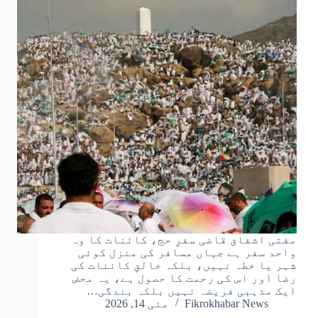
مفتی اشفاق قاضی سفرِ حج، کائنات کا وہ
واحد سفر ہے جہاں مسافر کی منزل کوئی
شہر یا خطہ نہیں، بلکہ خالقِ کائنات کی
رضا اور اس کی رحمت کا حصول ہے، یہ محض
ایک مذہبی فریضہ نہیں بلکہ بندگی…
Fikrokhabar News
مئی 14, 2026