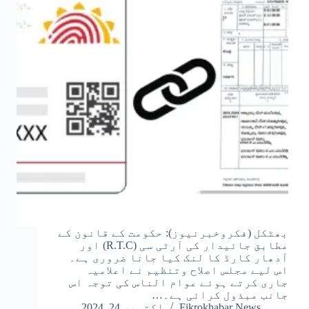
بھٹکل (فکروخبرنیوز): حکومت کے قانون کے
مطابق جائیدار کی آرٹی سی (R.T.C) اور
آدھار کارڈ کا لنک کیا جانا ضروری ہے۔
اس لیے مجلس اصلاح وتنظیم نے اعلامیہ
جاری کرتے ہوئے عوام الناس کی توجہ اس
جانب مبذول کرائی ہے۔…
Fikrokhabar News
اکتوبر 24, 2024