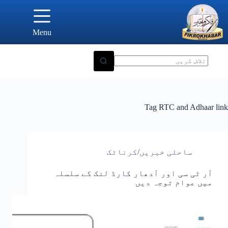
Ski
t
conten
Menu
Tag
RTC and Adhaar link
ساحلی خبریں/کرناٹک
آر ٹی سی اور آدھار کارڈ لنک کے سلسلہ
میں عوام توجہ دیں