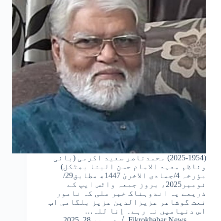
(2025-1954) محمدناصر سعید اکرمی (بانی
وناظم معہد الامام حسن البنا بھٹکل)
مؤرخہ 4/جمادی الاخریٰ 1447ھ مطابق29/
نومبر2025ء بروز جمعہ واٹس ایپ کے
ذریعے یہ اندوہناک خبر ملی کہ نامور
نعت گوشاعر عزیزالدین عزیز بلگامی اب
اس دنیامیں نہ رہے۔ إنا للہ…
Fikrokhabar News
دسمبر 28, 2025