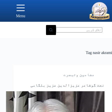
Ski
t
conten
Menu
Tag
nasir akrami
مضامین وتبصرے
نعت گوشاعر عزیزالدین عزیز بلگامی