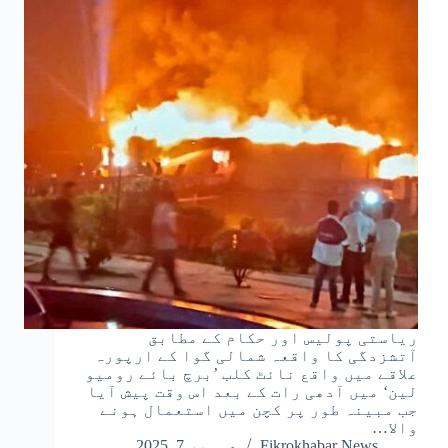
ریاستی پولیس اور حکام کے مطابق
آتشزدگی کا واقعہ شمالی گوا کے ارپورہ
علاقے میں واقع نائٹ کلب ’برچ بائے رومیو
لین‘ میں آدھی رات کے بعد اس وقت پیش آیا
جب مبینہ طور پر کچن میں استعمال ہونے
والا…
Fikrokhabar News
دسمبر 7, 2025