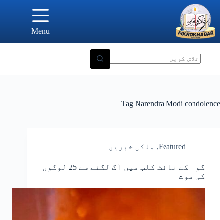
Ski
t
conten
Menu
Tag
Narendra Modi condolence
Featured
,
ملکی خبریں
گوا کے نائٹ کلب میں آگ لگنے سے 25 لوگوں
کی موت