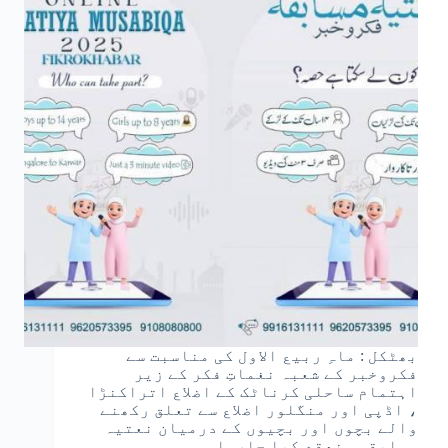
بھٹکل : ماہِ ربیع الاول کی مناسبت سے
فکروخبر کے شعبہ نغماتِ فکر کے زیر
اہتمام ساحلی کرناٹک کے اضلاع اتراکنڑا
، اڈپی اور منگلور اضلاع سے تعلق رکھنے
والے بچوں اور بچیوں کے درمیان نعتیہ
مسابقہ منعقد کیا جارہا…