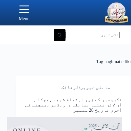
Ski
t
conten
Menu
Tag
naghmat e fikr
ساحلی خبریں/کرناٹک
فکروخبر کے زیر اہتمام شروع ہوچکا ہے
آن لائن نعتیہ مسابقہ ، ویڈیو بھیجنے کی
آخری تاریخ 28 ستمبر