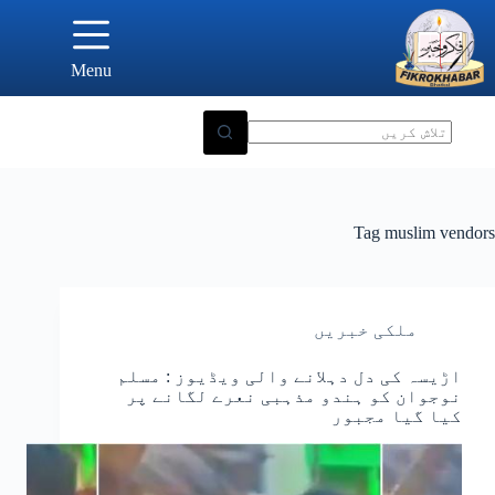
Ski
t
conten
Menu
Tag
muslim vendors
ملکی خبریں
اڑیسہ کی دل دہلانے والی ویڈیوز : مسلم
نوجوان کو ہندو مذہبی نعرے لگانے پر
کیا گیا مجبور