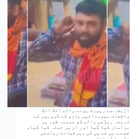
اڑیشہ سے رپورٹ ہونے والے الگ الگ
واقعات میں،دائیں بازو کے گروہوں کے
ذریعہ ریڑھی والے کو مبینہ طور پر
ہراساں کیا گیا اور ان پر حملہ کیا گیا،
جس سے بی جے پی کی زیرقیادت ریاستی
حکومت کے تحت…