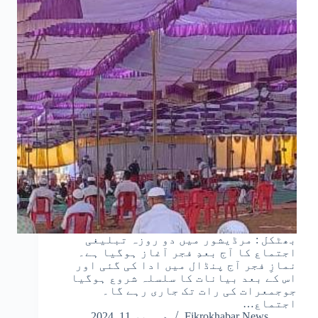
بھٹکل : مرڈیشور میں دو روزہ تبلیغی
اجتماع کا آج بعدِ فجر آغاز ہوگیا ہے۔
نمازِ فجر آج پنڈال میں ادا کی گئی اور
اس کے بعد بیانات کا سلسلہ شروع ہوگیا
جوجمعرات کی رات تک جاری رہے گا۔
اجتماع…
Fikrokhabar News
دسمبر 11, 2024