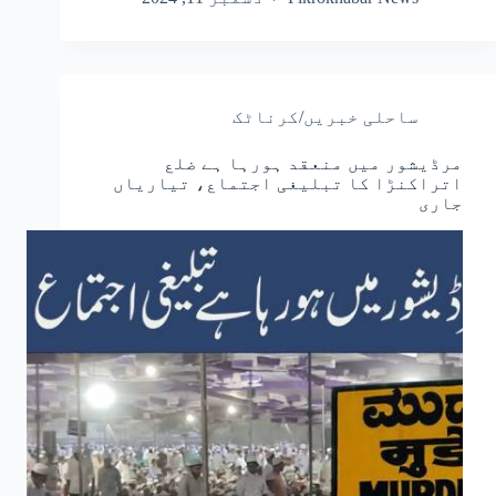
ساحلی خبریں/کرناٹک
مرڈیشور میں منعقد ہورہا ہے ضلع
اتراکنڑا کا تبلیغی اجتماع، تیاریاں
جاری