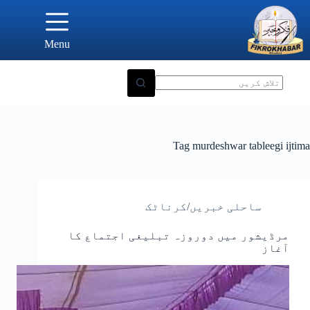
Ski
t
conten
Menu
Tag
murdeshwar tableegi ijtima
ساحلی خبریں/کرناٹک
مرڈیشور میں دوروزہ تبلیغی اجتماع کا
آغاز