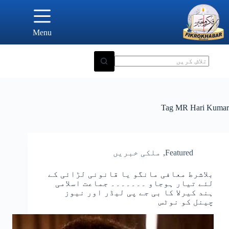
Ski
t
conten
Menu
Tag
MR Hari Kumar
Featured
,
ملکی خبریں
بلاشرط معافی مانگو یا قانونی لڑائی کے
لئے تیار ہوجاو ۔۔۔۔۔۔۔ جماعت اسلامی
ہند کیرلا کا بی جے پی لیڈر اور نیوز
چینل کو نوٹس