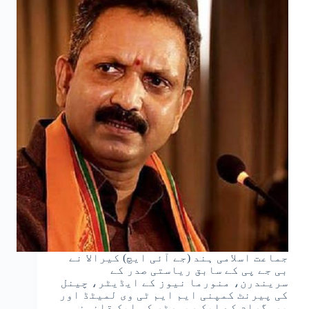
جماعت اسلامی ہند (جے آئی ایچ) کیرالا نے
بی جے پی کے سابق ریاستی صدر کے
سریندرن، منورما نیوز کے ایڈیٹر، چینل
کی پیرنٹ کمپنی ایم ایم ٹی وی لمیٹڈ اور
پروگرام کے ایک رپورٹر کو ایک قانونی