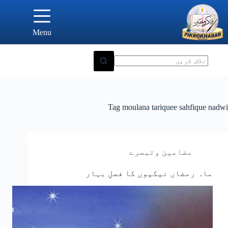
Ski
t
conten
Menu
Tag
moulana tariquee sahfique nadwi
مضامین وتبصرے
ماہ رمضاں نیکیوں کا فصلِ بہار