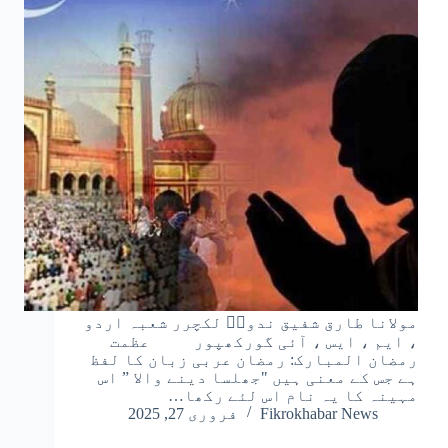
مولانا طارق شفیق ندویؔ لکچرر شعبہ اردو
، ایم ، ایس ، آئی گورکھپور عظمت
رمضان المبارک: رمضان عربی زبان کا لفظ
ہے جس کے معنی ہیں "جھلسا دینے والا ” اس
مہینہ کا یہ نام اس لئے رکھا…
Fikrokhabar News
فروری 27, 2025