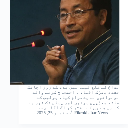
لداخ کے ضلع لیہہ میں بدھ کے روز اچانک
تشدد بھڑک اٹھا، ۔ احتجاج کرنے والے
نوجوانوں نے پتھراؤ کیا، پولیس کے
ساتھ جھڑپیں ہوئیں اور یہاں تک خبر ہے
کہ بی جے پی کے دفتر کو آگ لگا دی…
Fikrokhabar News
ستمبر 25, 2025