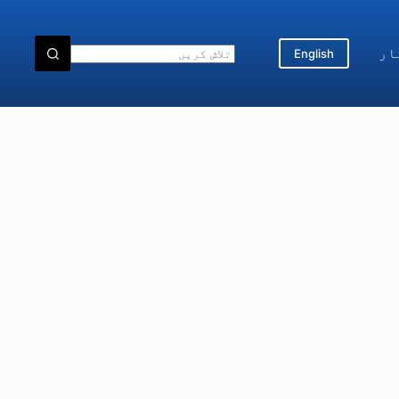
ار
English