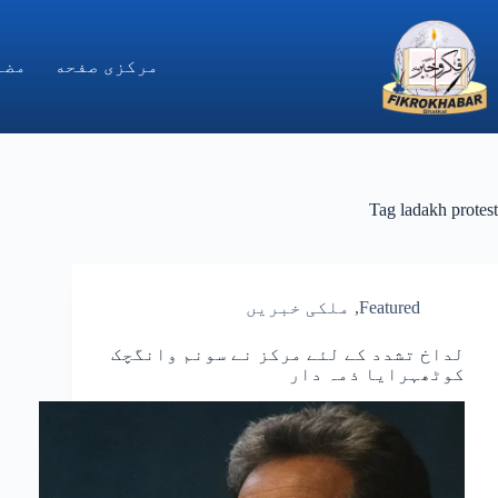
Ski
t
conten
مركزى صفحه
مضا
Tag
ladakh protest
Featured
,
ملکی خبریں
لداخ تشدد کے لئے مرکز نے سونم وانگچک
کوٹھہرایا ذمہ دار