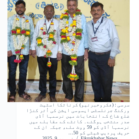
سرسی : (فکروخبرنیو) کرناٹکا اسٹیٹ
ورکنگ جرنلسٹس ایسوسی ایشن کی اُتر کنڑا
ضلع شاخ کے انتخابات میں نرسمہا آڈی
صدر منتخب ہوگئے۔ کانٹے کے مقابلے میں
نرسمہا آڈی کو 59 ووٹ ملے، جبکہ ان کے
حریف پردیپ شیٹی کو 50…
Fikrokhabar News
نومبر 9, 2025