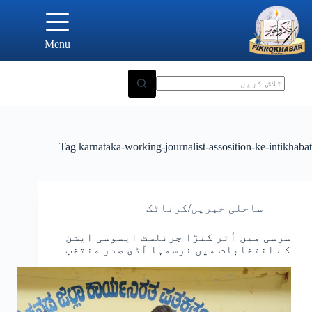
Ski
t
conten
Menu
Tag
karnataka-working-journalist-assosition-ke-intikhabat
ساحلی خبریں/کرناٹک
سرسی میں اُتر کنڑا جرنلسٹ ایسوسی ایشن
کے انتخابات میں نرسمہا آڈی صدر منتخب