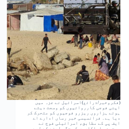
(فکروخبر/ذرائع)اسرائیل نے غزہ میں
اپنی فوجی کارروائیوں کو وسعت دیتے
ہوئے ہزاروں ریزرو فوجیوں کو متحرک کر
دیا ہے۔ فرانسیسی خبر رساں ادارے اے
ایف پی کے مطابق، اسرائیلی فوج نے
موجودہ اہلکاروں کی جگہ لینے کے لیے