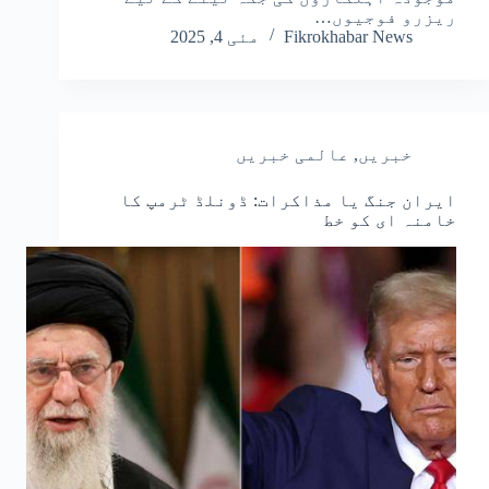
ریزرو فوجیوں…
Fikrokhabar News
مئی 4, 2025
خبریں
,
عالمی خبریں
ایران جنگ یا مذاکرات: ڈونلڈ ٹرمپ کا
خامنہ ای کو خط