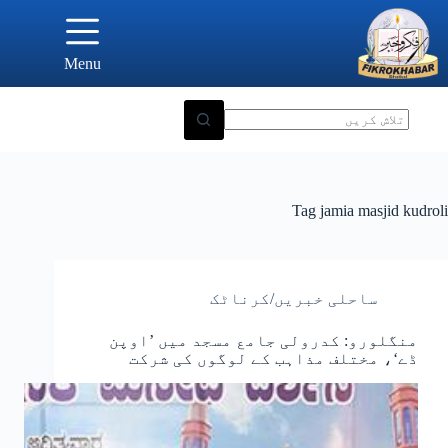
Ski
t
conten
Menu
Tag
jamia masjid kudroli
ساحلی خبریں/کرناٹک
منگلورو: کدرولی جامع مسجد میں ’اوپن
ڈے‘، مختلف مذاہب کے لوگوں کی شرکت