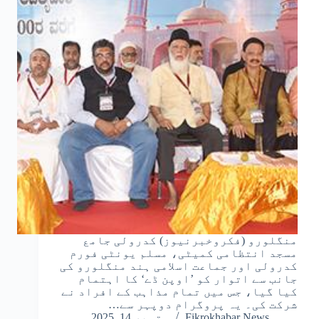
منگلورو (فکروخبرنیوز) کدرولی جامع
مسجد انتظامی کمیٹی، مسلم یونٹی فورم
کدرولی اور جماعت اسلامی ہند منگلورو کی
جانب سے اتوار کو ’اوپن ڈے‘ کا اہتمام
کیا گیا، جس میں تمام مذاہب کے افراد نے
شرکت کی۔ یہ پروگرام دوپہر سے…
Fikrokhabar News
ستمبر 14, 2025