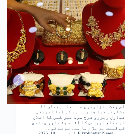
اس وقت بازارمیں ملے جلے رجحان کا
مشاہدہ کیا جا رہا ہے کہ آیا امریکی
فیڈرل ریزرو شرح سود میں کمی کا اعلان
کرے گا، اور اس کا اثر سونے اور چاندی
کی قیمت پر پڑ رہا ہے۔ سونے کی…
Fikrokhabar News
نومبر 18, 2025