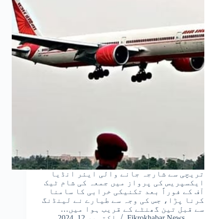
تریچی سے شارجہ جانے والی ایئر انڈیا
ایکسپریس کی پرواز میں جمعہ کی شام ٹیک
آف کے فوراً بعد تکنیکی خرابی کا سامنا
کرنا پڑا، جس کی وجہ سے طیارے نے لینڈنگ
سے قبل تین گھنٹے کے قریب ہوا میں…
Fikrokhabar News
اکتوبر 12, 2024