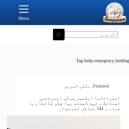
Ski
t
conten
Menu
Tag
India emergency landing
Featured
,
ملکی خبریں
ایئرانڈیا ایکسپریس کی ایمرجنسی
لینڈنگ ، تین گھنٹے ہوا چکر کاٹتا رہا
جہاز ، 141 مسافر تھے سوار