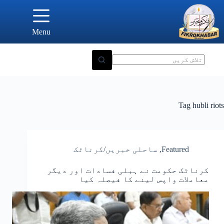
Ski
t
conten
Menu
Tag
hubli riots
Featured
,
ساحلی خبریں/کرناٹک
کرناٹک حکومت نے ہبلی فسادات اور دیگر
معاملات واپس لینے کا فیصلہ کیا