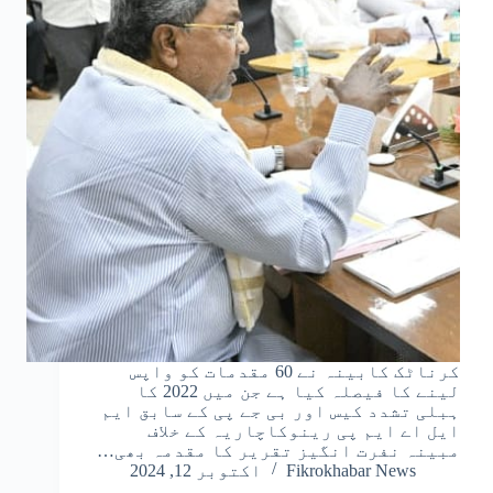
کرناٹک کابینہ نے 60 مقدمات کو واپس
لینے کا فیصلہ کیا ہے جن میں 2022 کا
ہبلی تشدد کیس اور بی جے پی کے سابق ایم
ایل اے ایم پی رینوکاچاریہ کے خلاف
مبینہ نفرت انگیز تقریر کا مقدمہ بھی…
Fikrokhabar News
اکتوبر 12, 2024