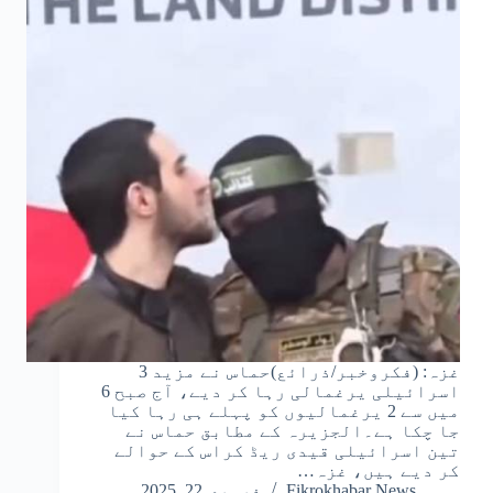
غزہ: (فکروخبر/ذرائع)حماس نے مزید 3
اسرائیلی یرغمالی رہا کر دیے، آج صبح 6
میں سے 2 یرغمالیوں کو پہلے ہی رہا کیا
جا چکا ہے۔الجزیرہ کے مطابق حماس نے
تین اسرائیلی قیدی ریڈ کراس کے حوالے
کر دیے ہیں، غزہ…
Fikrokhabar News
فروری 22, 2025