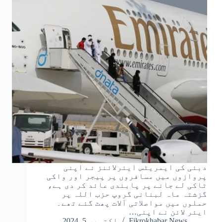
دبئی کی ایمریٹس ایئرلائنز نے اپنی
پروازوں میں مسافروں پر پیجر اور واکی
ٹاکی لے جانے پر پابندی عائد کر دی ہے،
گزشتہ ماہ لبنانی گروپ حزب اللہ پر
حملوں میں مواصلاتی آلات پھٹ گئے تھے۔
ایئر لائن نے اپنی…
Fikrokhabar News
اکتوبر 5, 2024