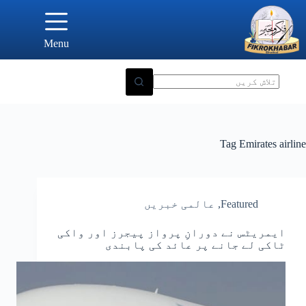
Ski
t
conten
Menu
Tag
Emirates airline
Featured
,
عالمی خبریں
ایمریٹس نے دورانِ پرواز پیجرز اور واکی
ٹاکی لے جانے پر عائد کی پابندی