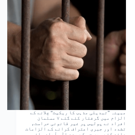
مبینہ ”تبدیلی مذہب کا ریکیٹ“ چلانے کے
الزام میں گرفتار کئے گئے ۷ مسلمان
افراد نے پولیس پر غیر قانونی حراست،
تشدد اور جبری اعتراف کرانے کے الزامات
عائد کئے ہیں جس کے بعد الٰہ آباد ہائی