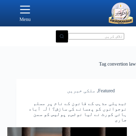
Ski
t
conten
Menu
Tag
convertion law
Featured
,
ملکی خبریں
تبدیلی مذہب کے قانون کے نام پر مسلم
نوجوانوں کو پھسانے کی سازش؟ الٰہ آباد
ہائی کورٹ نے لیا نوٹس، پولیس کو سمن
جاری