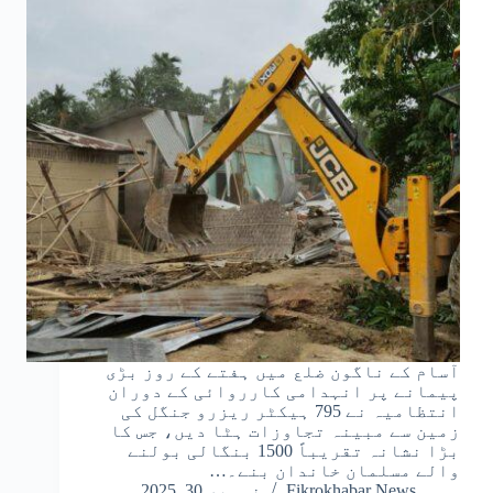
آسام کے ناگون ضلع میں ہفتے کے روز بڑی
پیمانے پر انہدامی کارروائی کے دوران
انتظامیہ نے 795 ہیکٹر ریزرو جنگل کی
زمین سے مبینہ تجاوزات ہٹا دیں، جس کا
بڑا نشانہ تقریباً 1500 بنگالی بولنے
والے مسلمان خاندان بنے۔…
Fikrokhabar News
نومبر 30, 2025