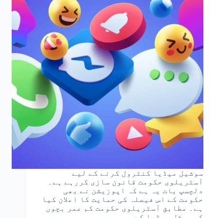
سوشیل میڈیا کنٹرول کرنے کے لیے
آسٹریلوی حکومت قانون سازی کررہے ہے۔
دلچسپ بات یہ ہے کہ اپوزیشن نے بھی
حکومت کے اس فیصلہ کی حمایت کا اعلان کیا
ہے۔ مطابق آسٹریلوی حکومت کم عمر بچوں
کو سوشل میڈیا کے…