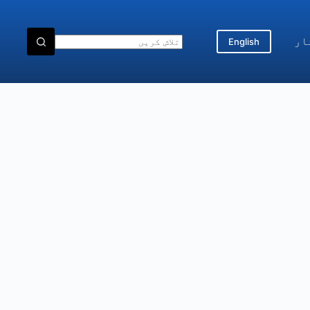
ار
English