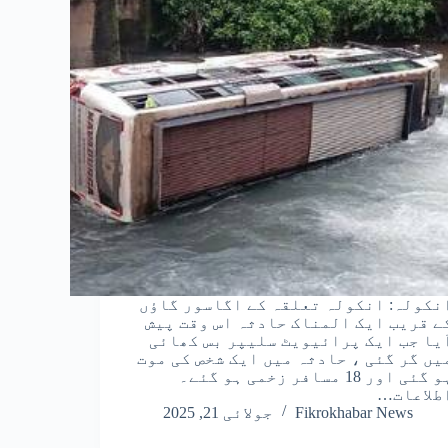
نکولہ: انکولہ تعلقہ کے اگاسور گاؤں
ے قریب ایک المناک حادثہ اس وقت پیش
یا جب ایک پرائیویٹ سلیپر بس کھائی
یں گر گئی ، حادثہ میں ایک شخص کی موت
ہو گئی اور 18 مسافر زخمی ہو گئے۔
طلاعات…
Fikrokhabar News
جولائی 21, 2025