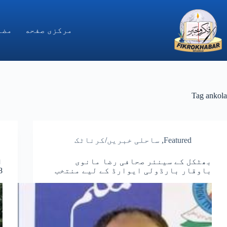
Ski
t
conten
مركزى صفحه
مضا
Tag
ankola
Featured
,
ساحلی خبریں/کرناٹک
بھٹکل کے سینئر صحافی رضا مانوی
ا
باوقار بارڈولی ایوارڈ کے لیے منتخب
18 