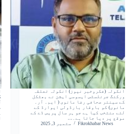
انکولہ (فکروخبر نیوز) انکولہ تعلقہ
ا
ورکنگ جرنلسٹس ایسوسی ایشن نے بھٹکل
ک
کے سینئر صحافی رضا مانوی ( ایم۔ آر۔
آ
مانوی) کو باوقار بارڈولی ایوارڈ کے
م
لئے منتخب کیا ہے جو ہر سال پریس ڈے کے
موقع پر دیا جاتا ہے۔…
ا
Fikrokhabar News
ستمبر 3, 2025