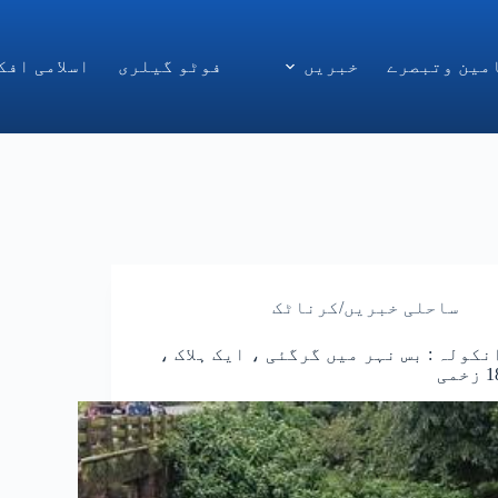
مین وتبصرے
خبریں
فوٹو گیلری
اسلامی افک
ساحلی خبریں/کرناٹک
نکولہ : بس نہر میں گرگئی ، ایک ہلاک ،
زخمی