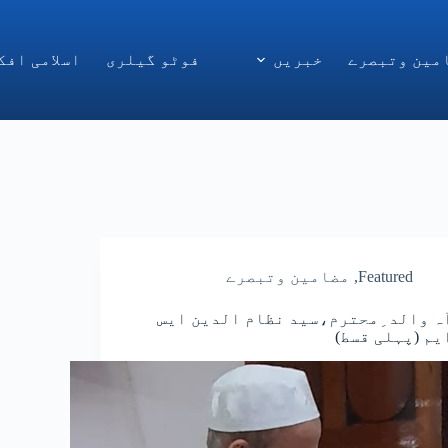
مین وتبصرے
خبریں
فوٹو گیلری
اسلامی افک
Featured
,
مضامین وتبصرے
ہ والد ِمحترم،سید نظام الدین ایس
یم (پہلی قسط)