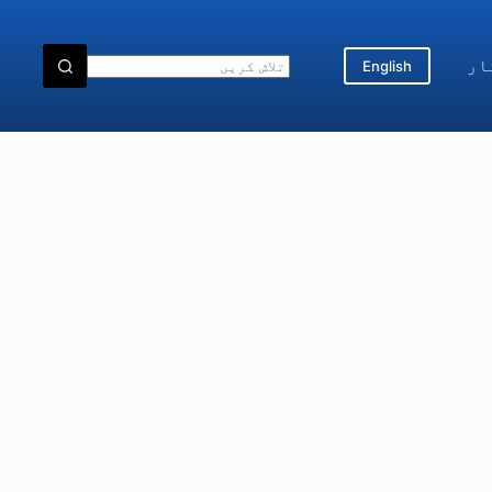
ار
English