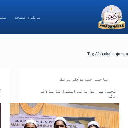
Ski
t
conten
مركزى صفحه
مضا
Tag
Abhatkal anjuman
ساحلی خبریں/کرناٹک
انجمن بوائز ہائی اسکول کا سالانہ
آ
اجلاس
ا