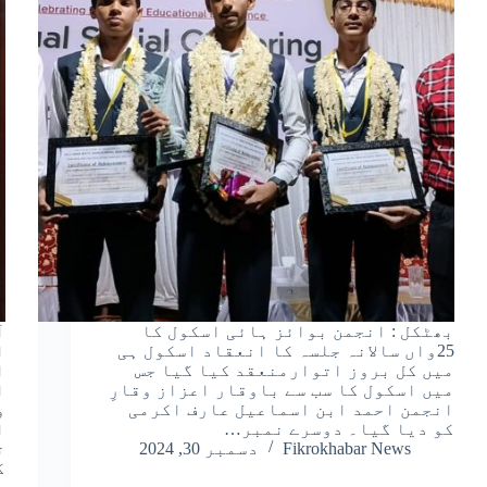
بھٹکل : انجمن بوائز ہائی اسکول کا
آ
25واں سالانہ جلسہ کا انعقاد اسکول ہی
ا
میں کل بروز اتوارمنعقد کیا گیا جس
ا
میں اسکول کا سب سے باوقار اعزاز وقارِ
ا
انجمن احمد ابن اسماعیل عارف اکرمی
و
کو دیا گیا۔ دوسرے نمبر…
ا
Fikrokhabar News
دسمبر 30, 2024
ت
گ