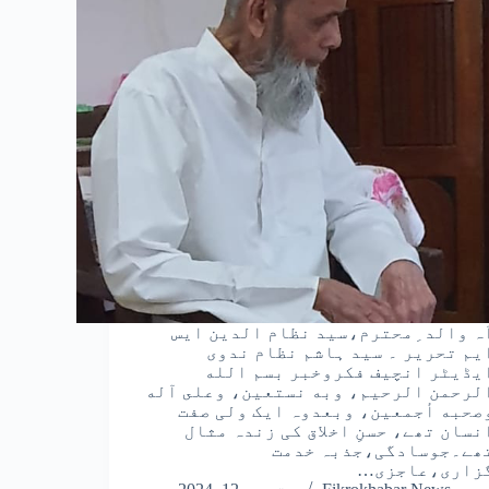
ہ والد ِمحترم،سید نظام الدین ایس
یم تحریر ۔ سید ہاشم نظام ندوی
یڈیٹر انچیف فکروخبر بسم الله
لرحمن الرحيم، وبه نستعين، وعلى آله
صحبه أجمعين، وبعدوہ ایک ولی صفت
نسان تھے، حسنِ اخلاق کی زندہ مثال
ھے۔جوسادگی،جذبہ خدمت
زاری،عاجزی…