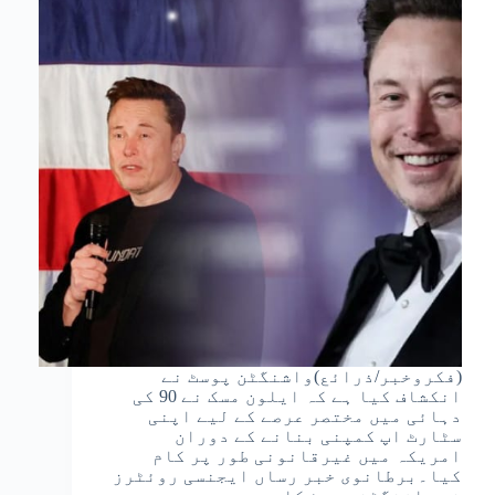
(فکروخبر/ذرائع)واشنگٹن پوسٹ نے
انکشاف کیا ہے کہ ایلون مسک نے 90 کی
دہائی میں مختصر عرصے کے لیے اپنی
سٹارٹ اپ کمپنی بنانے کے دوران
امریکہ میں غیرقانونی طور پر کام
کیا۔برطانوی خبر رساں ایجنسی روئٹرز