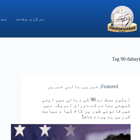
Ski
t
conten
مركزى صفحه
مضا
Tag
90 dahayi
Featured
,
خبریں
,
عالمی خبریں
ایلون مسک نے 90 کی دہائی میں اپنی
کمپنی بنانے کے دوران امریکہ میں
غیرقانونی طور پر کام کیا ، سیاست
کررہی ہے پردے فاش!