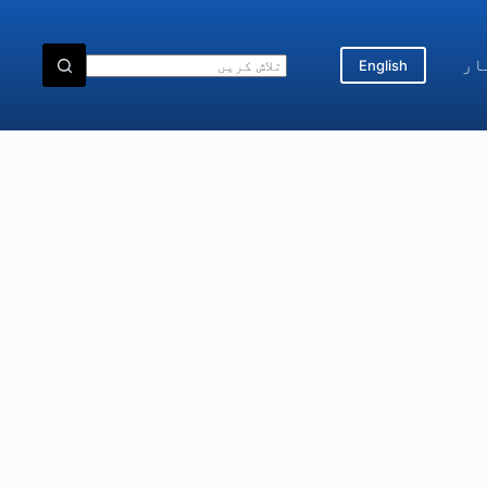
ار
English