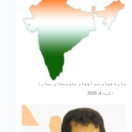
سارے جہاں سے اچھا، ہندوستاں ہمارا
اگست 4, 2026