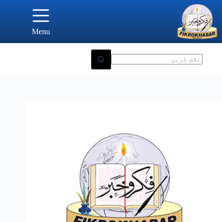
Ski
t
conten
Menu