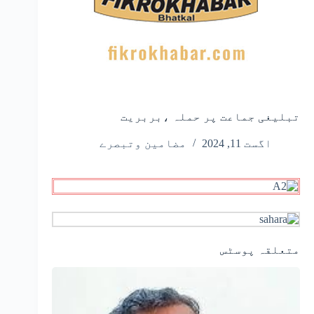
تبلیغی جماعت پر حملہ ،بربریت
اگست 11, 2024
مضامین وتبصرے
متعلقہ پوسٹس