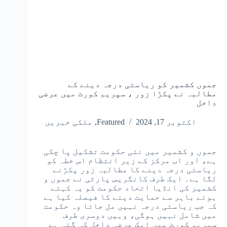
جموں کشمیر کو ریاستی درجہ دینے کے
مطالبہ نے پکڑا زور ، سپریم کورٹ میں عرضی
داخل
اکتوبر 17, 2024
Featured
,
ملکی خبریں
جموں و کشمیر میں نئی حکومت تشکیل پا چکی
ہے، اور اب مرکز کے زیر انتظام اس خطہ کو
ریاستی درجہ دینے کا مطالبہ زور پکڑنے
لگا ہے۔ ایک طرف کانگریس پارٹی نے جموں و
کشمیر کی انڈیا اتحاد حکومت کو یہ کہتے
ہوئے باہر سے حمایت دینے کا فیصلہ کیا ہے
کہ جب ریاستی درجہ نہیں مل جاتا وہ حکومت
میں شامل نہیں ہوگی، وہیں دوسری طرف
سپریم کورٹ میں ایک عرضی داخل کی گئی ہے