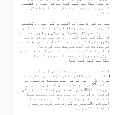
جس میں مطالبہ کیا گیا ہے کہ جموں و کشمیر
کو ریاستی درجہ دینے کی مدت کار طے کی
جائے۔
سپریم کورٹ میں 17 اکتوبر کو جموں و کشمیر
کا ریاستی درجہ بحال کیے جانے کی مدت کار
طے کرنے کی گزارش والی عرضی پر فوری سماعت
کا مطالبہ کیا گیا۔ اس پر سپریم کورٹ نے
یقین دلایا کہ وہ دو ماہ کے اندر اس معاملے
کو سماعت کے لیے فہرست بند کرے گا۔
ایڈووکیٹ گوپال شنکر نارائن کی طرف سے اس
عرضی کو فوراً فہرست بند کیے جانے کا
مطالبہ کیا گیا تھا۔
اس درمیان سپریم کورٹ نے پی ایم ایل اے
(انسداد منی لانڈرنگ ایکٹ) کے اپنے فیصلے
پر داخل از سر نو غور سے متعلق عرضیوں پر
سماعت 27 نومبر تک ملتوی کر دی ہے۔ سپریم
کورٹ نے 2022 میں اس قانون کے تحت ای ڈی کی
گرفتاری کرنے اور ملزمین کی ملکیت ضبط
کرنے کے اختیارات کو برقرار رکھا تھا۔
اسی کے خلاف سپریم کورٹ میں کچھ عرضیاں
داخل کی گئی ہیں۔