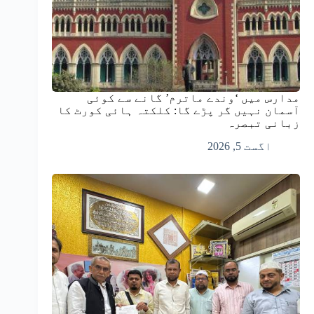
مدارس میں ‘وندے ماترم’ گانے سے کوئی
آسمان نہیں گر پڑے گا: کلکتہ ہائی کورٹ کا
زبانی تبصرہ
اگست 5, 2026