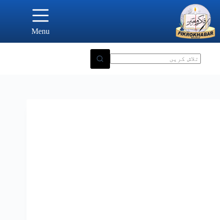
Ski
t
conten
Menu