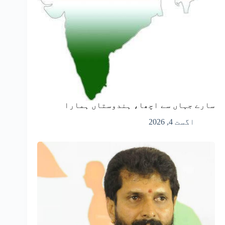
سارے جہاں سے اچھا، ہندوستاں ہمارا
اگست 4, 2026