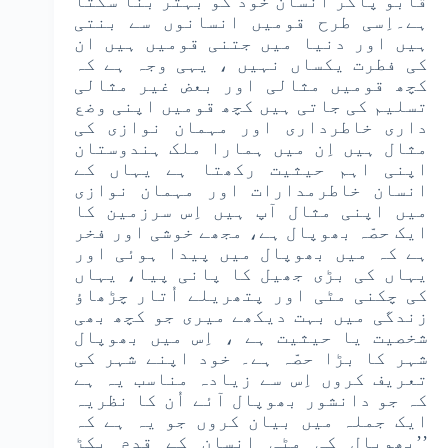
قابو پاکر انسان خود کو بہتر بنا سکتا
ہے۔اِسی طرح قومیں انسانوں سے بنتی
ہیں اور دنیا میں جتنی قومیں ہیں ان
کی فطرت یکساں نہیں ، یہی وجہ ہے کہ
کچھ قومیں مثالی اور بعض غیر مثالی
تسلیم کی جاتی ہیں کچھ قومیں اپنی وضع
داری خاطرداری اور مہمان نوازی کی
مثال ہیں اِن میں ہمارا ملک ہندوستان
اپنی اہم حیثیت رکھتا ہے یہاں کے
انسان خاطرمدارات اور مہمان نوازی
میں اپنی مثال آپ ہیں اِس سرزمین کا
ایک حصّہ بھوپال ہے، مجھے خوشی اور فخر
ہے کہ میں بھوپال میں پیدا ہوئی اور
یہاں کی بڑی جھیل کا پانی پیا، یہاں
کی چکنی مٹی اور پتھریلے اُتار چڑھاؤ
زندگی میں بہت دیکھے میری جو کچھ بھی
شخصیت یا حیثیت ہے ، اِس میں بھوپال
شہر کا بڑا حصّہ ہے۔ خود اپنے شہر کی
تعریف کروں اِس سے زیادہ مناسب یہ ہے
کہ جو دانشور بھوپال آئے اُن کا نظریہ
ایک جملہ میں بیان کروں جو یہ ہے کہ
’’بھوپال کی مٹی انسان کے قدم پکڑ