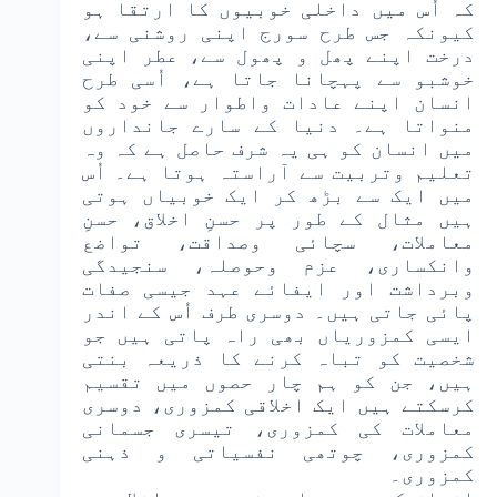
کہ اُس میں داخلی خوبیوں کا ارتقا ہو
کیونکہ جس طرح سورج اپنی روشنی سے،
درخت اپنے پھل و پھول سے، عطر اپنی
خوشبو سے پہچانا جاتا ہے، اُسی طرح
انسان اپنے عادات واطوار سے خود کو
منواتا ہے۔ دنیا کے سارے جانداروں
میں انسان کو ہی یہ شرف حاصل ہے کہ وہ
تعلیم وتربیت سے آراستہ ہوتا ہے۔ اُس
میں ایک سے بڑھ کر ایک خوبیاں ہوتی
ہیں مثال کے طور پر حسنِ اخلاق، حسنِ
معاملات، سچائی وصداقت، تواضع
وانکساری، عزم وحوصلہ، سنجیدگی
وبرداشت اور ایفائے عہد جیسی صفات
پائی جاتی ہیں۔ دوسری طرف اُس کے اندر
ایسی کمزوریاں بھی راہ پاتی ہیں جو
شخصیت کو تباہ کرنے کا ذریعہ بنتی
ہیں، جن کو ہم چار حصوں میں تقسیم
کرسکتے ہیں ایک اخلاقی کمزوری، دوسری
معاملات کی کمزوری، تیسری جسمانی
کمزوری، چوتھی نفسیاتی و ذہنی
کمزوری۔