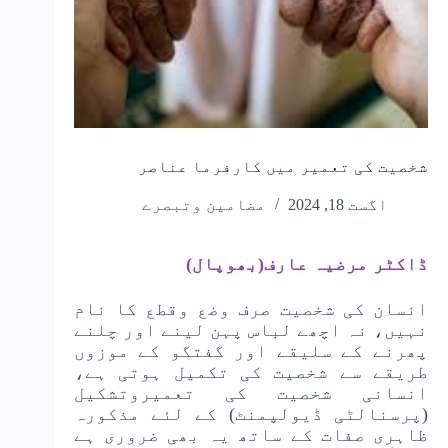
شخصیت کی تعمیر میں کارفرما عناصر
اگست 18, 2024
مضامین وتبصرے
ڈاکٹر مرضیہ عارف(بھوپال)
انسان کی شخصیت صرف وضع وقطع کا نام
نہیں، نہ اچھے لباس پہن لینے اور چلنے
پھرنے کے سلیقے اور گفتگو کے موزوں
طریقے سے شخصیت کی تکمیل ہوتی ہے،
انسانی شخصیت کی تعمیروتشکیل
(پرسنالٹی ڈیولپمنٹ) کے لئے مذکورہ
ظاہری صفات کے ساتھ یہ بھی ضروری ہے