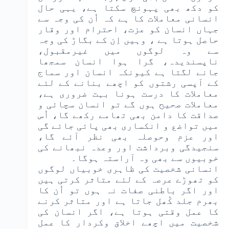
کو دکھ بھی پہونچ سکتا ہے، یہی حال
انسانی معاملات کا ہے کہ اُن کی وجہ سے
جہاں انسان کو عزت، احترام اور وقار
حاصل ہوتا ہے ، وہیں اِن کے بگاڑ کی وجہ
سے وہ لوگوں میں غیرمقبول،
ناپسندیدہ، گرا ہوا انسان سمجھا
جانے لگتا ہے کیونکہ انسان اور سماج
کے آپسی رشتوں کو اچھے بنانے کے لئے
معاملات کا درست ہونا بہت ضروری ہے،
معاملات صحیح ہوں گے تو انسان سچائی و
صداقت کا دامن بھی تھامے رکھے گا، اُس
میں تواضع و انکساری بھی پائی جائے گی
اور عزم وحوصلہ بھی نظر آئے گا،
سنجیدگی وبرداشت اور وعدہ نبھانے کی
خوبیوں سے بھی وہ آراستہ ہوگا۔
انسانی شخصیت کی ظاہری خوبیاں لوگوں
کو تھوڑے عرصہ کے لئے متاثر کرتی ہیں
اور اگر باطنی صفات نہ ہوں تو اُن کا
بھرم جلد کُھل جاتا ہے اور متاثر کرنے
کا عمل وقتی ہوتا ہے، اگر انسان کی
شخصیت میں اچھے اخلاق وکردار کا عمل