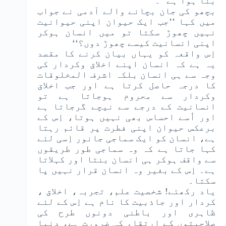
بنا ہوا ہے‘‘۔
بچھو کی جان بچانے والے آدمی نے جواب
میں کہا ’’جب ایک حیوان اپنی حیوانیت
نہیں چھوڑ سکتا تو میں انسان ہوکر
اپنی انسانیت کیسے چھوڑ دوں؟‘‘
اِس واقعہ کو یہاں بیان کرنے کا مقصد
یہ ہے کہ انسان اپنے اخلاق وکردار کی
وجہ سے ہی انسان بلکہ اشرف المخلوقات
کا درجہ حاصل کرتا ہے اور جب اخلاق
وکردار سے محروم ہوجاتا ہے تو
انسانیت کے درجے سے نیچے گرجاتا ہے
اور اُسے احساس بھی نہیں ہوتا، اِس کے
برعکس حیوان اپنی فطرت پر قائم رہتا
ہے، انسان کو ایک سماجی جانور اِسی لئے
کہا جاتا ہے کہ وہ سماجی طور طریقوں
سے واقف ہوکر ہی انسان بنتا اور کہلاتا
ہے۔ اِس کے بغیر وہ انسان قرار نہیں پا
سکتا۔
یاد رکھئے! شخصیت علم، تجربہ، اخلاق ،
کردار اور جاذبیت کا نام ہے اِس کے لئے
ظاہری اور باطنی دونوں طرح کی
صلاحیتوں کے ارتقاء کی ضرورت ہے، دنیا