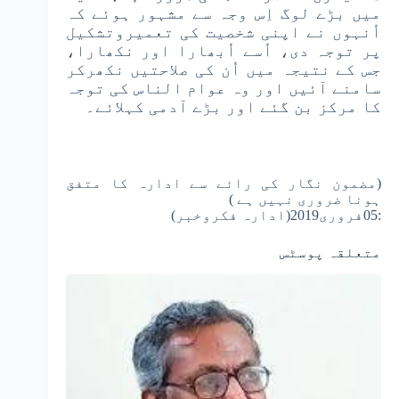
میں بڑے لوگ اِس وجہ سے مشہور ہوئے کہ
اُنہوں نے اپنی شخصیت کی تعمیروتشکیل
پر توجہ دی، اُسے اُبھارا اور نکھارا،
جس کے نتیجہ میں اُن کی صلاحتیں نکھرکر
سامنے آئیں اور وہ عوام الناس کی توجہ
کا مرکز بن گئے اور بڑے آدمی کہلائے۔
(مضمون نگار کی رائے سے ادارہ کا متفق
ہونا ضروری نہیں ہے )
:05فروری2019(ادارہ فکروخبر)
متعلقہ پوسٹس