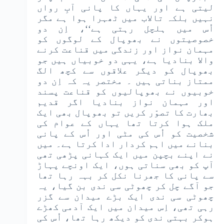
لیتی ہے اور یہاں کا پانی آبِ رواں
نہیں بلکہ تالاب میں ٹھہرا ہوا ہے مگر
اُس میں ہلچل رہتی ہے‘‘، اِن دو
خصوصیتوں نے بھوپال کے لوگوں کو
مہمان نواز اور زندگی میں قناعت کرنے
والا بنادیا ہے، یہی دو خوبیاں ہیں جو
بھوپال کو دیگر علاقوں سے کچھ الگ
ممتاز بناتی ہیں ۔ مختصر یہ کہ اِن دو
خوبیوں نے بھوپالیوں کو قناعت پسند
اور مہمان نواز بنادیا اگر قدیم
بھارت کا تصوّر کریں تو بھوپال بھی ایک
ملک ہوا کرتا تھا یہاں کے عوام کی
شخصیت کو اُس کی مٹی اور اُس کے پانی
بنانے میں اہم کردار ادا کرتا ہے۔ میں
نے اپنے بچپن میں ایک کہانی پڑھی تھی
آپ کو بھی سناتی ہوں، ایک اونچے پہاڑ
سے پانی کا جھرنا نکل کر بہہ رہا تھا
جو آگے چل کر چھوٹی سی ندی بن گیا، یہ
چھوٹی سی ندی ایک بڑے میدان سے گزر
رہی تھی، اِس میدان میں ایک آدمی کھڑے
ہوکر بہتی ندی کو دیکھ رہا تھا، اُس کی