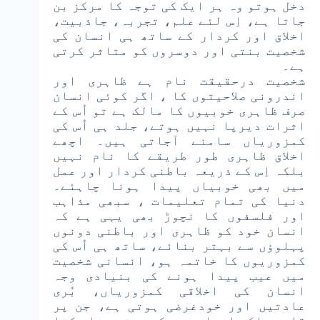
دخل ہوتو وہ ہر ایک کی توجہ کا مرکز بن
جاتا ہے، اِس لئے علم، تجربہ، جاذبیت،
اخلاق اور کردار کے ساتھ ہی انسان کی
شخصیت بنتی اور دوسروں کو متاثر کرتی
ہے۔
شخصیت درحقیقت نام ہے ظاہری اور
اندرونی صلاحیتوں کا ، اگر کوئی انسان
صرف ظاہری خوبیوں کا مالک ہے تو اُس کے
اثرات دیرپا نہیں ہوتے، جلد ہی اُس کی
کمزوریاں سامنے آجاتی ہیں۔ اچھے
اخلاق ظاہری طور طریقے کا نام نہیں
بلکہ اِس کے ذریعہ باطنی کردار اور عمل
میں بھی خوبیاں پیدا ہونا چاہئے۔
دنیا کی تمام تعلیمات ، سبھی مذاہب
اور فلسفوں کا نچوڑ بھی یہی ہے کہ
انسان خود کو ظاہری اور باطنی دونوں
پہلوؤں سے بہتر بنائے، ساتھ ہی اُس کی
کمزوریوں کا خاتمہ ہو، انسانی شخصیت
میں عیب پیدا ہونے کی بنیادی وجہ
انسان کی اخلاقی کمزوریاں، بُری
عادتیں اور خودغرضی ہوتی ہے، جن پر