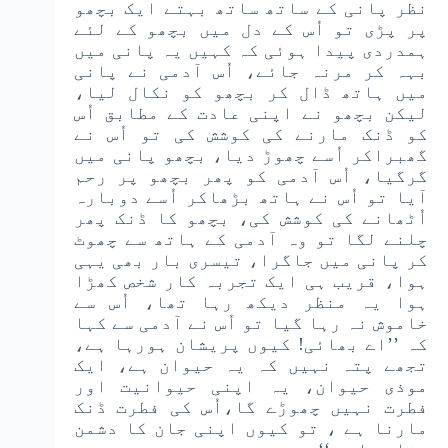
نظر پانی کے ساتھ ساتھ بہتے ایک بچھو
پر پڑی تو اُس کے دل میں بچھو کے لئے
ہمدردی پیدا ہوئی کہ کہیں یہ پانی میں
بہہ کر مرنہ جائے، اُس آدمی نے پانی
میں ہاتھ ڈال کر بچھو کو نکال لیا،
لیکن بچھو نے اپنی عادت کے مطابق اُس
کو ڈنک مارنے کی کوشش کی تو اُس نے
گھبراکر اُسے چھوڑ دیا، بچھو پانی میں
گرگیا، اُس آدمی کو پھر بچھو پر رحم
آیا تو اُس نے ہاتھ بڑھاکر اُسے دوبارہ
اُٹھانے کی کوشش کی، بچھو کا ڈنک پھر
چلنے لگا تو وہ آدمی کے ہاتھ سے چھوٹ
کر پانی میں جاگرا، تیسری بار بھی یہی
ہوا، قریب ہی ایک تجربہ کار شخص کھڑا
ہوا یہ منظر دیکھ رہا تھا، اُس سے
خاموش نہ رہا گیا تو اُس نے آدمی سے کہا
کہ ’’اے بھائی! کیوں پریشان ہورہا ہے،
تجھے پتہ نہیں کہ یہ حیوان ہے، ایک
موذی حیوان، یہ اپنی حیوانیت اور
فطرت نہیں چھوڑے گا،اُس کی فطرت ڈنک
مارنا ہے ، تو کیوں اپنی جان کا دشمن