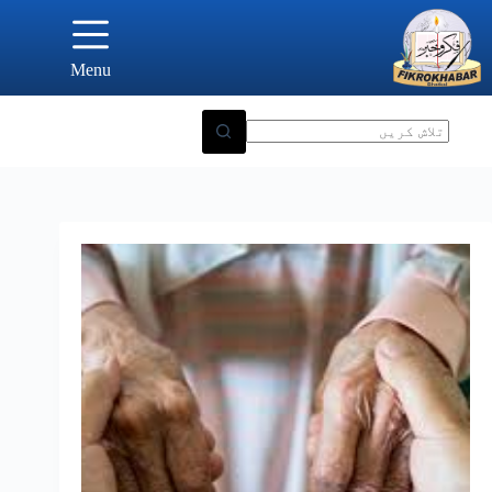
Ski
t
conten
Menu