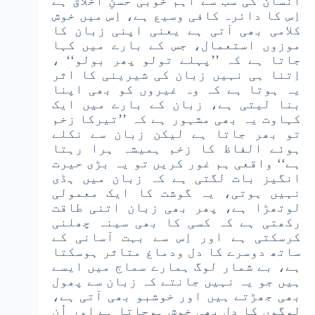
انسان کی سب سے اہم خوبی حسنِ اخلاق ہے
اِس کا دائرہ کافی وسیع ہے، اِس میں خوش
کلامی بھی آتی ہے یعنی اپنی زبان کا
موزوں استعمال، جس کے بارے میں کہا
جاتا ہے کہ ’’پہلے تولو پھر بولو‘‘ ،
اِتنا ہی نہیں زبان کی شیرینی کا اثر
یہ ہوتا ہے کہ وہ غیروں کو بھی اپنا
بنا لیتی ہے، زبان کے بارے میں ایک
کہاوت یہ بھی مشہور ہے کہ ’’تیرکا زخم
تو بھر جاتا ہے لیکن زبان سے نکلے
ہوئے الفاظ کا زخم ہمیشہ ہرا رہتا
ہے‘‘ واقعی ہم غور کریں تو یہ بڑی حیرت
انگیز بات لگتی ہے کہ زبان میں ہڈی
نہیں ہوتی، یہ گوشت کا ایک معمولی
لوتھڑا ہے، پھر بھی زبان اتنی طاقت
رکھتی ہے کہ کسی کا بھی سینہ چھلنی
کرسکتی ہے اور اِس سے بہت آسانی کے
ساتھ دوسرے کا دل ودماغ متاثر ہوسکتا
ہے، بے شمار لوگ ہمارے سماج میں ایسے
ہیں جو یہ نہیں جانتے کہ زبان سے پھول
بھی جھڑتے ہیں اور خوشبو بھی آتی ہے،
لوگوں کا دل بھی خوش ہوجاتا ہے اور اُن