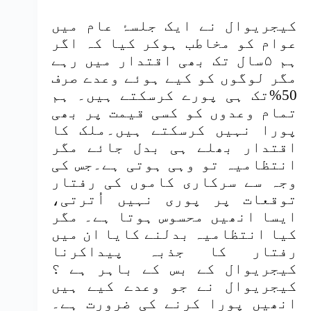
کیجریوال نے ایک جلسۂ عام میں
عوام کو مخاطب ہوکر کیا کہ اگر
ہم ۵سال تک بھی اقتدار میں رہے
مگر لوگوں کو کیے ہوئے وعدے صرف
50%تک ہی پورے کرسکتے ہیں۔ ہم
تمام وعدوں کو کسی قیمت پر بھی
پورا نہیں کرسکتے ہیں۔ملک کا
اقتدار بھلے ہی بدل جائے مگر
انتظامیہ تو وہی ہوتی ہے۔جس کی
وجہ سے سرکاری کاموں کی رفتار
توقعات پر پوری نہیں اُترتی،
ایسا انھیں محسوس ہوتا ہے۔ مگر
کیا انتظامیہ بدلنے کایا ان میں
رفتار کا جذبہ پیداکرنا
کیجریوال کے بس کے باہر ہے ؟
کیجریوال نے جو وعدے کیے ہیں
انھیں پورا کرنے کی ضرورت ہے۔