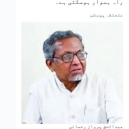
راہ ہموار ہوسکتی ہے۔
متعلقہ پوسٹس
عبدالحق پرواز رحمانی