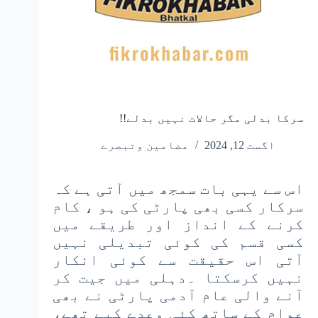
سرکا بدلی مگر حالات نہیں بدلے!!
اگست 12, 2024
مضامین وتبصرے
اس سے یہی بات سمجھ میں آتی ہے کہ
سرکار کسی بھی پارٹی کی ہو ، کام
کرنے کے انداز اور طریقے میں
کسی قسم کی کوئی تبدیلی نہیں
آتی اس حقیقت سے کوئی انکار
نہیں کرسکتا ۔دہلی میں جیت کر
آنے والی عام آدمی پارٹی نے بھی
عوام کے ساتھ کئی وعدے کیے تھے،