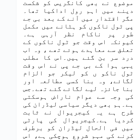
موضوع نے بھی کانگریس کو شکست
دینے میں اہم رول اداکیا تھا۔
مگر اقتدار میں آنے کے بعد بی جے
پی ٹول ناکوں کو ہٹانے میں مکمل
طور پر ناکام نظر آرہی ہے۔
کیونکہ اس وقت جو ٹول ناکوں کے
تعلق سے معاہدے ہوئے تھے ، وہ اب
درد سر بن گئے ہیں۔اس کا مطلب
یہی ہوا کے بی جے پی نے اس وقت
ٹول ناکو ں کو لیکر جو الزام
لگائے، وہ بنا کسی مطالعہ اور
بنا جائزہ لیے لگائے گئے تھے۔جس
کی وجہ سے عوام ناراض ہوسکتی
ہے۔ہم بھی دیگر سیاسی لیڈران کی
طرح ہے یہ کیجریوال نے ثابت
کردیا ہے۔کیجریوال کی پارٹی
میں فی الحال لیڈران کو برطرف
کرنے کی مہم شروع ہوچکی ہے، اس