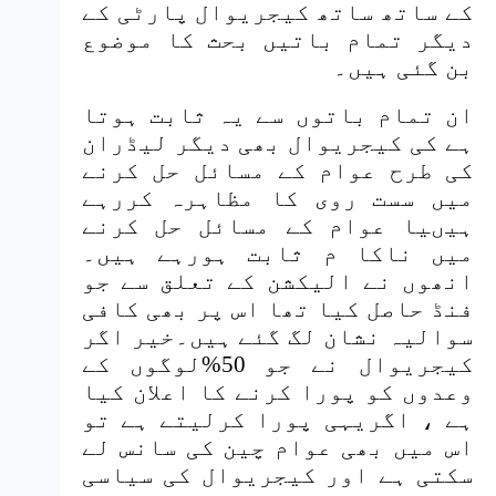
کے ساتھ ساتھ کیجریوال پارٹی کے
دیگر تمام باتیں بحث کا موضوع
بن گئی ہیں۔
ان تمام باتوں سے یہ ثابت ہوتا
ہے کی کیجریوال بھی دیگر لیڈران
کی طرح عوام کے مسائل حل کرنے
میں سست روی کا مظاہرہ کررہے
ہیںیا عوام کے مسائل حل کرنے
میں ناکا م ثابت ہورہے ہیں۔
انھوں نے الیکشن کے تعلق سے جو
فنڈ حاصل کیا تھا اس پر بھی کافی
سوالیہ نشان لگ گئے ہیں۔خیر اگر
کیجریوال نے جو 50%لوگوں کے
وعدوں کو پورا کرنے کا اعلان کیا
ہے ، اگریہی پورا کرلیتے ہے تو
اس میں بھی عوام چین کی سانس لے
سکتی ہے اور کیجریوال کی سیاسی