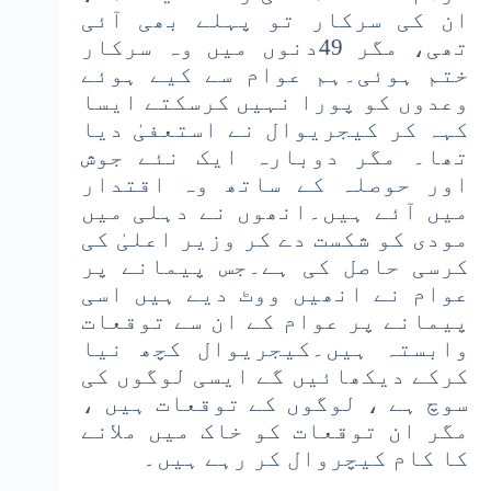
ان کی سرکار تو پہلے بھی آئی
تھی، مگر 49دنوں میں وہ سرکار
ختم ہوئی۔ہم عوام سے کیے ہوئے
وعدوں کو پورا نہیں کرسکتے ایسا
کہہ کر کیجریوال نے استعفیٰ دیا
تھا۔ مگر دوبارہ ایک نئے جوش
اور حوصلہ کے ساتھ وہ اقتدار
میں آئے ہیں۔انھوں نے دہلی میں
مودی کو شکست دے کر وزیر اعلیٰ کی
کرسی حاصل کی ہے۔جس پیمانے پر
عوام نے انھیں ووٹ دیے ہیں اسی
پیمانے پر عوام کے ان سے توقعات
وابستہ ہیں۔کیجریوال کچھ نیا
کرکے دیکھائیں گے ایسی لوگوں کی
سوچ ہے ، لوگوں کے توقعات ہیں ،
مگر ان توقعات کو خاک میں ملانے
کا کام کیچروال کر رہے ہیں۔