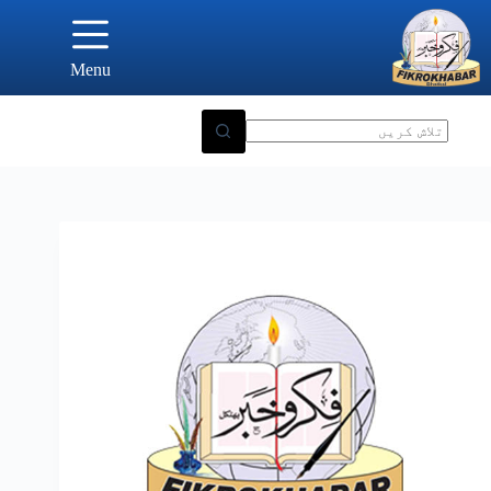
Ski
t
conten
Menu