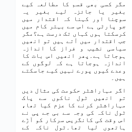
مگر کسی بھی قسم کا مطالعہ کیے
بغیر یا جائزہ لیے بغیر یہ
سوچنا اور کہنا کہ اقتدار میں
جو پارٹی ہے اس سے بہتر کام میں
کرسکتا ہوں کہاں تک درست ہے؟مگر
جب اقتدار میں آتے ہیں تو انھیں
سیاسی نشیب و فراز کا اندازہ
ہوجاتا ہے۔پھر انھیں اس بات کا
اندازہ ہوجاتا ہے کہ لوگوں کے
وعدے کیوں پورے نہیں کیے جاسکتے
ہیں۔
اگر مہاراشٹر حکومت کی مثال دیں
تو انھیں ٹول ناکوں سے پاک
مہاراشٹر کرنے کا عزم کیا تھا،
ٹول ناکہ کی وجہ سے بی جے پی نے
اس وقت کی کانگریس سرکار کو آڑے
ہاتھوں لیا تھا۔ٹول ناکہ کے