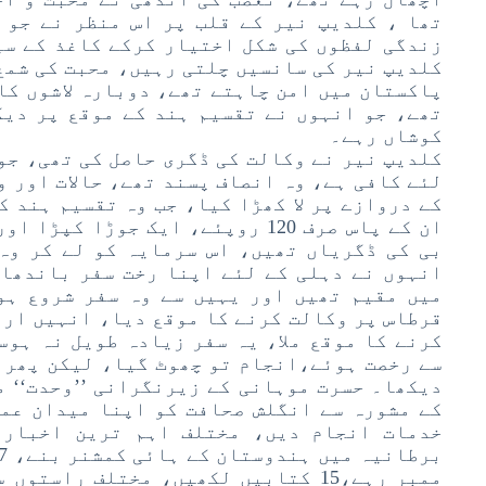
تھا ، کلدیپ نیر کے قلب پر اس منظر نے جو 
زندگی لفظوں کی شکل اختیار کرکے کاغذ کے سی
کلدیپ نیر کی سانسیں چلتی رہیں، محبت کی شمع 
پاکستان میں امن چاہتے تھے، دوبارہ لاشوں کا
تھے، جو انہوں نے تقسیم ہند کے موقع پر دیک
کوشاں رہے۔
کلدیپ نیر نے وکالت کی ڈگری حاصل کی تھی، جو 
لئے کافی ہے، وہ انصاف پسند تھے، حالات اور و
کے دروازے پر لا کھڑا کیا، جب وہ تقسیم ہند ک
ان کے پاس صرف 120 روپئے، ایک جوڑا
بی کی ڈگریاں تھیں، اس سرمایہ کو لے کر وہ
انہوں نے دہلی کے لئے اپنا رخت سفر باندھا،
میں مقیم تھیں اور یہیں سے وہ سفر شروع ہو
قرطاس پر وکالت کرنے کا موقع دیا، انہیں اردو
کرنے کا موقع ملا، یہ سفر زیادہ طویل نہ ہوس
سے رخصت ہوئے،انجام تو چھوٹ گیا، لیکن پھر 
دیکھا۔ حسرت موہانی کے زیرنگرانی ’’وحدت‘‘ م
کے مشورہ سے انگلش صحافت کو اپنا میدان عمل
ممبر رہے،15 کتابیں لکھیں، مختلف راس