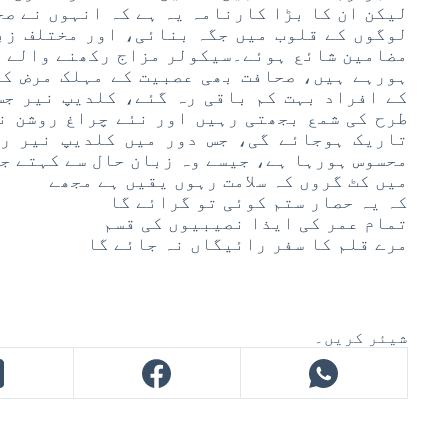
لیکن ان کا بڑا کارنامہ یہ ہے کہ انہوں نے صح
لوگوں کے قلوب میں جگہ بنائی، اور مختلف زب
مضامین شائع ہوئے۔سیکولر مزاج رکھنے والے ا
ہورہے ہیں، صحافت بھی عصبیت کے مہلک مرض کا
کے افراد بہت کم باقی رہ گئے، کلدیپ نیر جس
طرح کی شمع بجھتی رہیں اور نئے چراغ روشن ن
تاریک ہوجائے گی، جس دور میں کلدیپ نیر ر
محسوس ہورہا ہے، جیسے وہ زبان حال سے کہتے جا
میں کٹ گروں کہ سلامت رہوں یقیں ہے مجھے
کہ یہ حصار ستم کوئی تو گرائے گا
تمام عمر کی ایذا نصیبیوں کی قسم
مرے قلم کا سفر رائیگاں نہ جائے گا
شیئر کریں۔