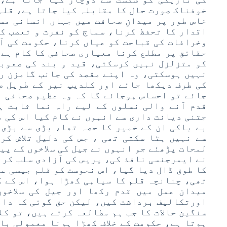
خوفناک صورت حال کا مقابلہ کیا جاتا ہے، قلم
خاص طور پر میدانِ صحافت میں جہاں انسانی مسا
اقدار کا تحفظ کرنا، سماج کو نفرت و تعصب ک
وخرافات کی قباحت کو عیاں کرنا، حکومت کی آ
حقائق پر مطلع کرنا معیاری صحافی کا کام ہے،
کو متزلزل نہیں کرسکتی، قید و بند کی صعوبت
نہیں ہوسکتی، وہ اپنے مقصد کی جانب گامزن ر
کی طرف دیکھا جائے اور کلدیپ نیر کے طویل ص
جائے تو احساس ہوجائے گا کہ وہ عظیم صحافی ہی
قدم آنے والی نسلوں کے لیے راہ نما ثابت ہ
جتنی دیانت داری سے انہوں نے کام کیا اس کی م
بے باکی ان کے خمیر کا حصہ تھا، بڑی سے بڑی
سے نہیں ہٹا سکتی تھی ، جس کی دلیل تلاش کر
لمحات پڑھئے جو انہوں نے جیل کی سلاخوں کے پی
نے ایمرجنسی نافذ کی، پریس کی آزادی سلب کر ل
کا طوق ڈال دیا گیا، اس نحوست کو قلم جیسی ع
تھی، چنانچہ قلم کا سپاہی کھڑا ہوا، اس کے ک
میدان عمل میں قدم رکھا اور جیل کی سلاخو
اورتکالیف برداشت کیں، لیکن حق گوئی کا دام
سنگین حالات کا جب ہم مطالعہ کرتے ہیں، تو کل
ہوتا ہے، حکومت کے خلاف کھڑا ہونا معمولی بات