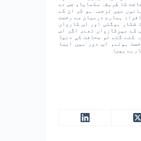
افت کا طریقہ سکھایا، جس نے
انوں میں ترجمہ ہو کر ان کے
فراد ہمارے درمیان سے رخصت
 شکار ہوگئی اور اس کارواں
 کے میرِکارواں تھے، اگر اس
ہ کئے گئے تو صحافت کی دنیا
خصت ہوئے، اس دور میں ایسا
رہے ہیں: