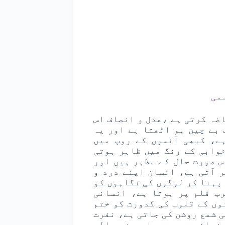
می
ضہ کرتی ہے ،عدل و انصاف اس
 بے چین ہو اٹھتا ہے اور یہ
ے، کبھی آنسوں کے روپ میں
وابی کے رنگ میں ظاہر ہوتی
 صورت حال کے مظہر ہیں اور
ر آتی ہے، انسان اپنے درد و
پہنا کر لوگوں کی نگاہوں کو
رب قلم پر ہوتا ہے، انسانی
وں کے قلوب کی کدورت کو ختم
 شمع روشن کی جاتی ہے، نفرت
 زمانہ میں پیدا ہونے والی