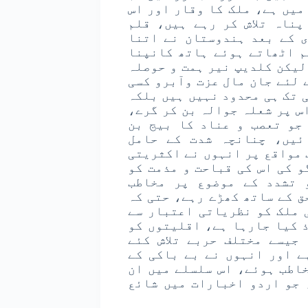
میں ہے، ملک کا وقار اور اس
پناہ تلاش کر رہے ہیں، قلم
ی کے بعد ہندوستان نے اتنا
م اٹھاتے ہوئے ہاتھ کانپنا
لیکن کلدیپ نیر ہمت و حوصلہ
ے لئے جان مال عزت وآبرو کسی
 تک ہی محدود نہیں ہیں بلکہ
س پر شعلہ جوالہ بن کر گرے،
 جو تعصب و عناد کا بیج بن
ئیں، چنانچہ شدت کے حامل
 مواقع پر انہوں نے اکثریتی
و کی اس کی قباحت و مذمت کو
 تشدد کے موضوع پر مخاطب
ق کے ساتھ کھڑے رہے، حتی کہ
 ملک کو نظریاتی اعتبار سے
 کیا جارہا ہے، اقلیتوں کو
جیسے مختلف حربے تلاش کئے
ے اور انہوں نے بے باکی کے
اطب ہوئے، اس سلسلے میں ان
 جو اردو اخبارات میں شائع