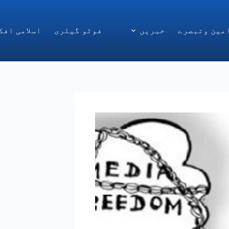
مین وتبصرے
خبریں
فوٹو گیلری
اسلامی افک