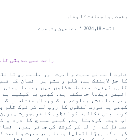
رخصت ہوا صحافت کا وقار
اگست 18, 2024
مضامین وتبصرے
راحت علی صدیقی قاس
فطرت انسانی محبت و اخوت اور ملنساری کا تقا
کا جز لاینفک ہے، ظلم و ستم پر انسان کا قلب
قلبی کیفیت مختلف شکلوں میں رونما ہوتی ہ
انہیں دیکھا جاسکتا ہے، کبھی یہ کیفیت بے خ
ہے، مخالفت، بغاوت، جنگ وجدال مختلف رنگ اس
کبھی یہ صورت لفظوں کا روپ لے کر نوک قلم پ
کرب اپنی تکالیف کو لفظوں کا خوبصورت پیرہن 
آب دیدہ کردیتا ہے، کبھی سماج کا درد و ک
مسائل کے ازالہ کی کوشش کی جاتی ہیں، انسان
کرنے کا بیڑا اٹھایا جاتا ہے، محبت و اخوت کی
کی تاریکی کو شکست سے دوچار کیا جاتا ہے،