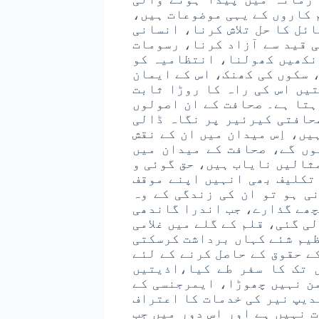
 کاروں کے یہی موضوعات ہیں،
ئل کا حل تلاش کرنا، انسانی
ی قید سے آزاد کرنا، رسومات
نکھیں کھولنا، انتظامیہ کو
 سکوں کی کھنک، اس کے ایمان
یں اس کی راہ کا روڑا ثابت
ہتا ہے۔ صحافت کے ان اصولوں
حافتی کیرئیر پر نگاہ ڈالی
ں، اِس میدان میں ان کے نقش
وں گے، صحافت کے میدان میں
ثالیں نایاب ہیں، حق گوئی و
 تکلیف بھی انہیں اپنے موقف
نی ہو تو ان کی زندگی کے وہ
چھے گذارے، جب اندرا گاندھی
ی گئی، قلم کے گلے میں غلامی
ظیم شئے کہاں برداشت کرسکتی
ے حقوق کے حاصل کرنے کے لئے
ں تک کا سفر طے کیا،اذیتیں
ن نہیں چھوڑا، ایمرجنسی کے
دیپ نیر کی خدمات کا اعتراف
 نہیں ہے اور اس دور میں جب