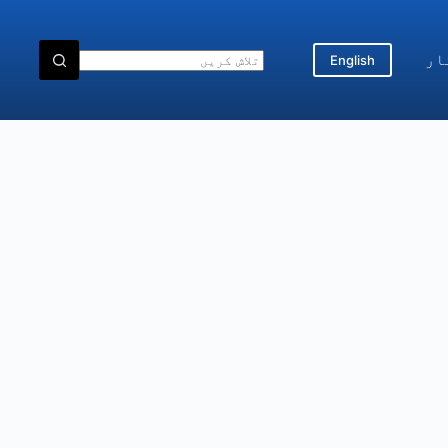
ار
English