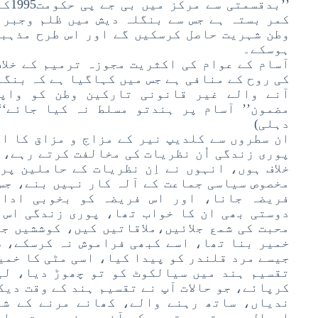
’’بد
کمر بستہ ہے جس سے بنگلہ دیش میں ظلم وجبر 
وطن شہریت حاصل کرسکیں گے اور اس طرح مذہبی
ہوسکے۔
آسام کے عوام کی اکثریت مجوزہ ترمیم کے خلا
آنے والے غیر قانونی تارکین وطن کو واپس
مضمون’’ آسام پر ہندتو مسلط نہ کیا جائے‘‘
دہلی)
ان سطروں سے کلدیپ نیر کے مزاج و مزاق کا ا
پوری زندگی اُن نظریات کی مخالفت کرتے رہے، ج
خلاف ہوں، انہوں نے اِن نظریات کے حاملین پر
مخصوص سیاسی جماعت کے آلہ کار نہیں بنے، جس
فریضہ جانا، اور اس فریضہ کو بخوبی ادا 
دوستی بھی ان کا خواب تھا، پوری زندگی اس 
محبت کی شمع جلائیں،ملاقاتیں کیں، کوششیں ج
خمیر بنا تھا، اسے کبھی فراموش نہ کرسکے، س
جیسے مرد قلندر کو پیدا کیا، اسی مٹی کا خمیر
تقسیم ہند میں سیالکوٹ کو تو چھوڑ دیا، لی
کرپائے، جو حالات آپ نے تقسیم ہند کے وقت دیک
ندیاں، ساتھ رہنے والے، کھانے مرنے کے شر
اچھال رہے تھے، تعصب کی آندھی نے محبت و اخ