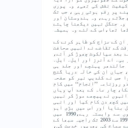
کیفیت نقش کی تھی، وہ پوری
نے پر رقم ہوتی رہی ، جب تک
جلاتے رہے، وہ ہندوستان اور
 وہ جنگل نہیں دیکھنا چاہتے
ھا تھا،اس کے لئے وہ ہمیشہ
ان کے مزاج کو ظاہر کرنے کے
قت کے تقاضے نے انہیں صحافت
ے بعد سیالکوٹ چھوڑ کر آئے،
 کپڑا اور بی۔ اے آنرز اور ایل۔ ایل۔
 جالندھر پہنچے اور جلد ہی
 جہاں ان کی خالہ دریا گنج
ا جس نے کلدیپ نیر کو صفحہ
 روزنامہ ’’انجام‘‘ میں کام
کا، چار ماہ کے بعد آپ وہاں
انہوں نے پیچھے موڑ کر نہیں
یں کچھ دن کام کیا اور انہی
 بنایا اور اس میں بڑی اہم
خدمات انجام دیں، مختلف اہم ترین اخباروں سے وابستہ رہے،1990 میں
برطانیہ میں ہندوستان کے ہائی کمشنر بنے، 1997 سے 2003 تک راجیہ سبھا کے
توں سے سماج کی بھرپور خدمت کی،