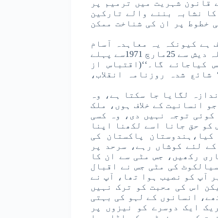
قسمتی سے مرکز میں بی جے پی حکومت1995کے قانون شہریت میں ترمیم پر
کا نشابہ بننے والے تارکین
 خطوط پر ان کی شناخت ممکن
ف ہے کیونکہ یہ معاہدہ آسام
کی روح کے منافی ہے جس میں کہاگیا ہے کہ بنگلہ دیش سے 25مارچ 1971سے پہلے
 کیاجائے گا۔‘‘(اقتباس از
 شائع شدہ روزنامہ انقلاب،
ندازہ لگایا جا سکتا ہے، وہ
و انسانیت کے خلاف ہوں، ملک
 کوئی توجہ نہیں دی، وہ کسی
 کو حق جانا اسے لکھنا اپنا
کیا،ہندوستان پاکستان کی
کے لئے کوشاں رہے، سرحد پر
اری رکھیں، جس مٹی سے ان کا
یالکوٹ کی مٹی جس نے اقبال
 آپ کو نصیب ہوا تھا، آپ نے
کن اس کی محبت کو ترک نہیں
ھے، انسانوں کے لہو کی بہتی
یک ایک دوسرے کو نیزوں پر
وت کے جھونپڑوں کو اڑا دیا