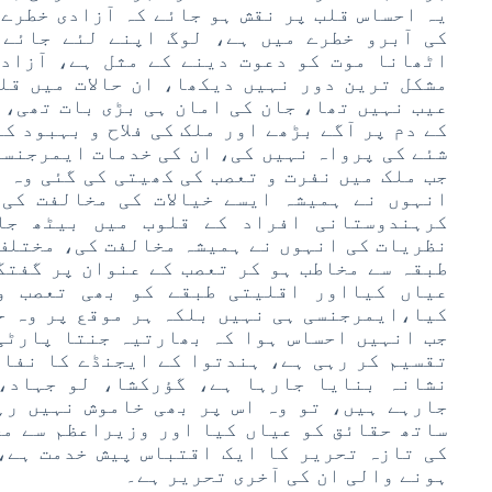
یہ احساس قلب پر نقش ہو جائے کہ آزادی خطرے 
کی آبرو خطرے میں ہے، لوگ اپنے لئے جائے 
اٹھانا موت کو دعوت دینے کے مثل ہے، آزاد
مشکل ترین دور نہیں دیکھا، ان حالات میں قل
عیب نہیں تھا، جان کی امان ہی بڑی بات تھی، 
کے دم پر آگے بڑھے اور ملک کی فلاح و بہبود ک
شئے کی پرواہ نہیں کی، ان کی خدمات ایمرجنسی
جب ملک میں نفرت و تعصب کی کھیتی کی گئی وہ ا
انہوں نے ہمیشہ ایسے خیالات کی مخالفت کی
کرہندوستانی افراد کے قلوب میں بیٹھ جا
نظریات کی انہوں نے ہمیشہ مخالفت کی، مختلف
طبقہ سے مخاطب ہو کر تعصب کے عنوان پر گفتگ
عیاں کیااور اقلیتی طبقے کو بھی تعصب و
کیا،ایمرجنسی ہی نہیں بلکہ ہر موقع پر وہ ح
جب انہیں احساس ہوا کہ بھارتیہ جنتا پارٹی
تقسیم کر رہی ہے، ہندتوا کے ایجنڈے کا نفاذ
نشانہ بنایا جارہا ہے، گؤرکشا، لو جہاد، 
جارہے ہیں، تو وہ اس پر بھی خاموش نہیں رہ
ساتھ حقائق کو عیاں کیا اور وزیراعظم سے مخ
کی تازہ تحریر کا ایک اقتباس پیش خدمت ہے،
ہونے والی ان کی آخری تحریر ہے۔