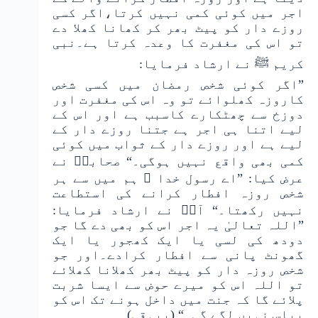
اجر میں کوئی کمی نہیں کرتا،اگر کسی
روزے دار کو پیٹ بھر کر کھانا کھلا دے
تو اس کی مغفرت کا وعدہ کرتا ہے۔نبی
کریم ﷺ نے ارشاد فرمایا:
”اگر کوئی شخص رمضان میں کسی شخص
کاروزہ کھلوائے تو وہ اس کی مغفرت اور
دوزخ سے چھٹکارے کاسبب ہے اور اس کے
لیے اتنا ہی اجر ہے جتنا روزے دار کے
لیے ہے اور روزے دار کے ثواب میں کوئی
کمی بھی واقع نہیں ہوگی۔“ صحابہؓ نے
عرض کیا: ”اے رسول خدا ﷺ ہم میں سے ہر
شخص روزہ افطار کرانے کی استطاعت
نہیں رکھتا۔“ آپؐ نے ارشاد فرمایا:
”اللہ تعالیٰ یہ اجر اس کو بھی دے گا جو
دودھ کی لسی یا ایک کھجور یا ایک
گھونٹ پانی سے افطار کرادے۔اور جو
شخص روزہ دار کو پیٹ بھر کھلانا کھلائے
تو اللہ اس کو میرے حوض سے ایسا شربت
پلائے گا کہ جنت میں داخل ہونے تک اس کو
پیاس نہیں لگے گی۔“ (بیہقی)