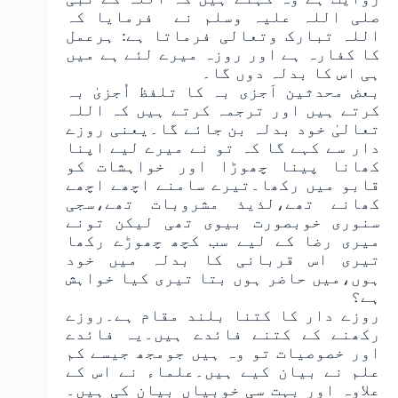
صلی اللہ علیہ وسلم نے فرمایا کہ
اللہ تبارک وتعالی فرماتا ہے: ہرعمل
کا کفارہ ہے اور روزہ میرے لئے ہے میں
ہی اس کا بدلہ دوں گا۔
بعض محدثین اَجزی بہ کا تلفظ اُجزیٰ بہ
کرتے ہیں اور ترجمہ کرتے ہیں کہ اللہ
تعالیٰ خود بدلہ بن جائے گا۔یعنی روزے
دار سے کہے گا کہ تو نے میرے لیے اپنا
کھانا پینا چھوڑا اور خواہشات کو
قابو میں رکھا۔تیرے سامنے اچھے اچھے
کھانے تھے،لذیذ مشروبات تھے،سجی
سنوری خوبصورت بیوی تھی لیکن تونے
میری رضا کے لیے سب کچھ چھوڑے رکھا
تیری اس قربانی کا بدلہ میں خود
ہوں،میں حاضر ہوں بتا تیری کیا خواہش
ہے؟
روزے دار کا کتنا بلند مقام ہے۔روزے
رکھنے کے کتنے فائدے ہیں۔یہ فائدے
اور خصوصیات تو وہ ہیں جومجھ جیسے کم
علم نے بیان کیے ہیں۔علماء نے اس کے
علاوہ اور بہت سی خوبیاں بیان کی ہیں۔