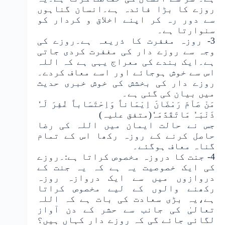
روزے کا بڑا فائدہ ہے۔انسان گناہوں
سے دور رہ کر اپنے اخلاق و کردار کو
سنوارتا ہے۔
3- روزہ مغفرت کا ذریعہ ہے۔روزے کی
وجہ سے روزے دار کی مغفرت کردی جاتی
ہے۔ایک بندے کی معراج یہی ہے کہ اللہ
اس سے خوش ہوجائے اور اسے معاف کردے۔
روزے دار کی بخشش کی خوش خبری حدیث
میں بیان کی گئی ہے۔
مَنْ صَاْمَ رَمْضَانَ اِیْمَاناً وَاِحْتَسَاباً غُفِرَ لَہٗ
ذَنْبَہُ مَاتَقَدَّمَہٗ(متفق علیہ)
جس نے حالت ایمان میں اللہ کی رضا
حاصل کرنے کے روزہ رکھا اس کے تمام
گناہ معاف ہوگئے۔
4- جنت کا دروزہ مخصوص کراتا ہے:۔روزے
کی ایک خصوصیت یہ ہے کہ یہ جنت کے
دروازوں میں سے ایک دروازہ روزہ
رکھنے والوں کے لیے مخصوص کراتا
ہے،یہ بڑی سعادت کی بات ہے کہ اللہ
تعالیٰ کی جانب سے حشر کے دن آواز
لگائی جائے گی کہ روزے دار کہاں ہیں؟