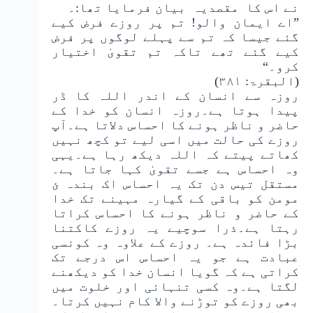
نے اس کا مقصدیہ بیان فرمایا تھا:۔
”اے ایمان والو! تم پر روزے فرض کیے
گئے جیسا کہ تم سے پہلے لوگوں پر فرض
کیے گئے تھے تاکہ تم تقویٰ اختیار
کرو۔“
(البقرۃ: ۳۸۱)
روزہ سے انسان کے اندر اللہ کا ڈر
پیدا ہوتا ہے۔روزہ انسان کو خدا کے
حاضر و ناظر ہونے کا احساس دلاتا ہے۔آپ
روزے کی حالت میں اسی لیے تو کچھ نہیں
کھاتے پیتے کہ اللہ دیکھ رہا ہے۔یہی
وہ احساس ہے جسے تقویٰ کہا جاتا ہے۔
مستقل تیس دن تک یہ احساس اک بندہ ئ
مومن کو باقی کے گیارہ مہینے تک خدا
کے حاضر و ناظر ہونے کا احساس کراتا
رہتا ہے۔ذرا سوچیے یہ روزے کاکتنا
بڑا فائدہ ہے۔ روزے کے علاوہ وہ کونسی
عبادت ہے جو یہ احساس اس درجے تک
کراتی ہے کہ گویا انسان خدا کو دیکھنے
لگتا ہے۔وہ کسی تنہائی اور خلوت میں
بھی روزے کو توڑنے والا کام نہیں کرتا۔