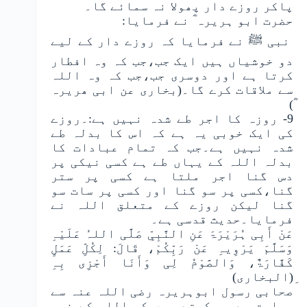
پاکر روزے دار پھولا نہ سمائے گا۔
حضرت ابو ہریرہ ؓ نے فرمایا:
نبی ﷺ نے فرمایا کہ روزے دار کے لیے
دو خوشیاں ہیں ایک جب،جب کہ وہ افطار
کرتا ہے اور دوسری جب،جب کہ وہ اللہ
سے ملاقات کرے گا۔(بخاری عن ابی ھریرہ
ؓ)
9- روزہ کا اجر طے شدہ نہیں ہے:۔روزے
کی ایک خوبی یہ ہے کہ اس کا بدلہ طے
شدہ نہیں ہے۔جب کہ تمام عبادات کا
بدلہ اللہ کے یہاں طے ہے کسی نیکی پر
دس گنا اجر ملتا ہے کسی پر ستر
گنا،کسی پر سو گنا اور کسی پر سات سو
گنا لیکن روزے کے متعلق اللہ نے
فرمایا۔حدیث قدسی ہے۔
عَنْ أَبِی ہُرَیْرَۃَ عَنِ النَّبِیِّ صَلَّی اللہُ عَلَیْہِ
وَسَلَّمَ یَرْوِیہِ عَنْ رَبِّکُمْ، قَالَ: لِکُلِّ عَمَلٍ
کَفَّارَۃٌ، وَالصَّوْمُ لِی وَأَنَا أَجْزِی بِہِ
ِ(البخاری)
صحابی رسول ابوہریرہ رضی اللہ عنہ سے
روایت ہے وہ کہتے ہیں کہ اللہ کے نبی