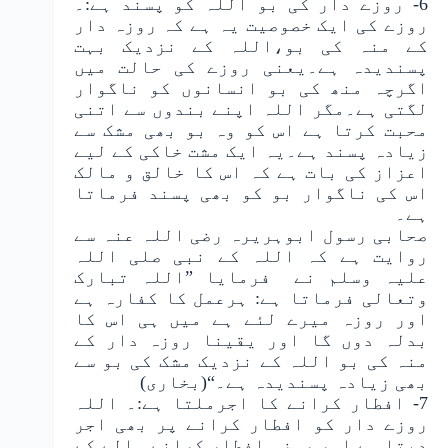
6- روزے دار کی بو اللہ کو پسند ہے:۔
روزے کی ایک خصوصیت یہ ہے کہ روزہ دار
کے منہ کی بو،اللہ کے نزدیک بہت
پسندیدہ ہے۔یعنی روزے کی حالت میں
اگرچہ منھ کی بو انسانوں کو ناگوار
لگتی ہے۔مگر اللہ اپنے بندوں سے اتنی
محبت کرتا ہے اس کو وہ بو بھی مشک سے
زیادہ پسند ہے۔یہ ایک مشت خاکی کے لیے
اعزاز کی بات ہے کہ اس کا خالق و مالک
اس کی ناگوار بو کو بھی پسند فرماتا
ہے۔
صحابی رسول ابوہریرہ رضی اللہ عنہ سے
روایت ہے کہ اللہ کے نبی صلی اللہ
علیہ وسلم نے فرمایا ”اللہ تبارک
وتعالی فرماتا ہے: ہرعمل کا کفارہ ہے
اور روزہ میرے لئے ہے میں ہی اس کا
بدلہ دوں گا اور یقینا روزہ دار کے
منہ کی بو اللہ کے نزدیک مشک کی بو سے
بھی زیادہ پسندیدہ ہے۔“(بخاری)
7- افطار کرانے کا اجرملتا ہے:۔ اللہ
روزے دار کو افطار کرانے پر بھی اجر
دیتا ہے اور روزہ افطار کرانے والے کے