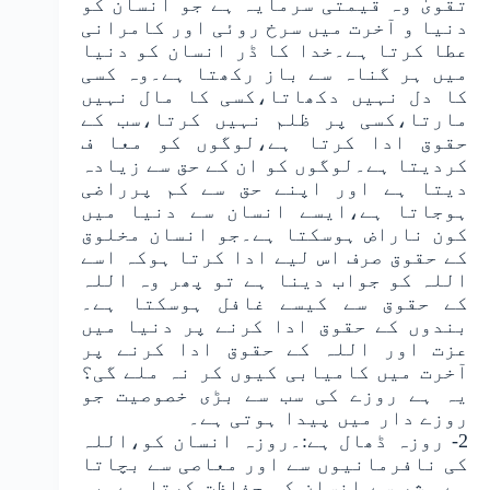
تقویٰ وہ قیمتی سرمایہ ہے جو انسان کو
دنیا و آخرت میں سرخ روئی اور کامرانی
عطا کرتا ہے۔خدا کا ڈر انسان کو دنیا
میں ہر گناہ سے باز رکھتا ہے۔وہ کسی
کا دل نہیں دکھاتا،کسی کا مال نہیں
مارتا،کسی پر ظلم نہیں کرتا،سب کے
حقوق ادا کرتا ہے،لوگوں کو معا ف
کردیتا ہے۔لوگوں کو ان کے حق سے زیادہ
دیتا ہے اور اپنے حق سے کم پرراضی
ہوجاتا ہے،ایسے انسان سے دنیا میں
کون ناراض ہوسکتا ہے۔جو انسان مخلوق
کے حقوق صرف اس لیے ادا کرتا ہوکہ اسے
اللہ کو جواب دینا ہے تو پھر وہ اللہ
کے حقوق سے کیسے غافل ہوسکتا ہے۔
بندوں کے حقوق ادا کرنے پر دنیا میں
عزت اور اللہ کے حقوق ادا کرنے پر
آخرت میں کامیابی کیوں کر نہ ملے گی؟
یہ ہے روزے کی سب سے بڑی خصوصیت جو
روزے دار میں پیدا ہوتی ہے۔
2- روزہ ڈھال ہے:۔روزہ انسان کو،اللہ
کی نافرمانیوں سے اور معاصی سے بچاتا
ہے۔ شر سے انسان کی حفاظت کرتا ہے۔یہ