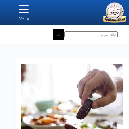
Ski
t
conten
Menu