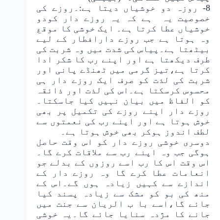
8- روزہ دو خوشیاں دیتا ہے:۔روزے کی
خصوصیت یہ ہے کہ یہ روزے دار کودو
خوشیاں عطا کرتا ہے۔ ایک خوشی کا موقع
وہ ہوتا ہے جب روزے دارافطار کے لیے
بیٹھتا ہے۔پیاس کی شدت میں وہ شربت کی
طرف دیکھتا ہے اور اپنے رب کا شکر ادا
کرتا ہے،تیز گرمی میں ٹھنڈے پانی اور
شربت کی لذت کو صرف ایک روزے دار ہی
محسوس کرسکتا ہے۔اس کی لذت اور ذائقہ
کو الفاظ میں بیان نہیں کیا جاسکتا۔
روزے دار اپنے روزے کی تکمیل پر بھی
خوش ہوتا ہے اور اپنے رب کی نعمتوں سے
لطف اندوز ہوکر بھی خوش ہوتا ہے۔
دوسری خوشی روزے دار کو اس وقت حاصل
ہوگی جب وہ اپنے رب سے ملاقات کرے گا۔
اس وقت اس کا رب اسے روزوں کے بدلے جو
انعامات عطا کرے گا وہ روزے دار کے
اندازے سے کہیں زیادہ ہوں گے۔اس کے
منھ کی بو کو مشک سے زیادہ پسند کیا
جائے گا،اسے با ب الریان سے جنت میں
جانے کا مژدہ سنایا جائے گا۔یہ خوشی