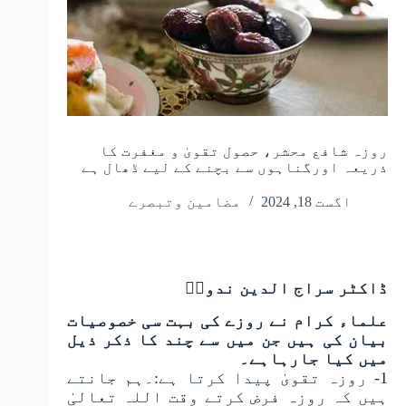
روزہ شافع محشر، حصول تقویٰ و مغفرت کا
ذریعہ اورگناہوں سے بچنے کے لیے ڈھال ہے
اگست 18, 2024
مضامین وتبصرے
ڈاکٹر سراج الدین ندویؔ
علماء کرام نے روزے کی بہت سی خصوصیات
بیان کی ہیں جن میں سے چند کا ذکر ذیل
میں کیا جارہاہے۔
1- روزہ تقویٰ پیدا کرتا ہے:۔ہم جانتے
ہیں کہ روزہ فرض کرتے وقت اللہ تعالیٰ