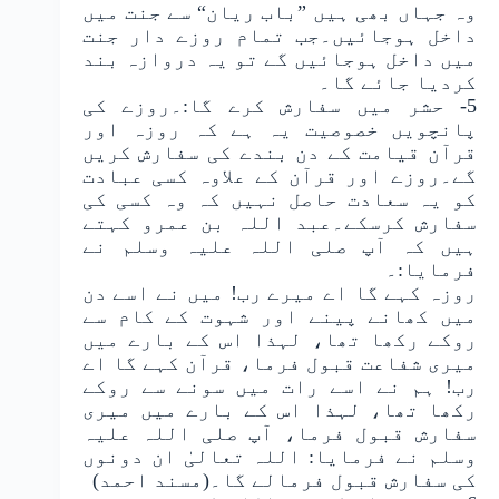
وہ جہاں بھی ہیں ”باب ریان“ سے جنت میں
داخل ہوجائیں۔جب تمام روزے دار جنت
میں داخل ہوجائیں گے تو یہ دروازہ بند
کردیا جائے گا۔
5- حشر میں سفارش کرے گا:۔روزے کی
پانچویں خصوصیت یہ ہے کہ روزہ اور
قرآن قیامت کے دن بندے کی سفارش کریں
گے۔روزے اور قرآن کے علاوہ کسی عبادت
کو یہ سعادت حاصل نہیں کہ وہ کسی کی
سفارش کرسکے۔عبد اللہ بن عمرو کہتے
ہیں کہ آپ صلی اللہ علیہ وسلم نے
فرمایا:۔
روزہ کہے گا اے میرے رب! میں نے اسے دن
میں کھانے پینے اور شہوت کے کام سے
روکے رکھا تھا، لہذا اس کے بارے میں
میری شفاعت قبول فرما، قرآن کہے گا اے
رب! ہم نے اسے رات میں سونے سے روکے
رکھا تھا، لہذا اس کے بارے میں میری
سفارش قبول فرما، آپ صلی اللہ علیہ
وسلم نے فرمایا: اللہ تعالیٰ ان دونوں
کی سفارش قبول فرمالے گا۔(مسند احمد)