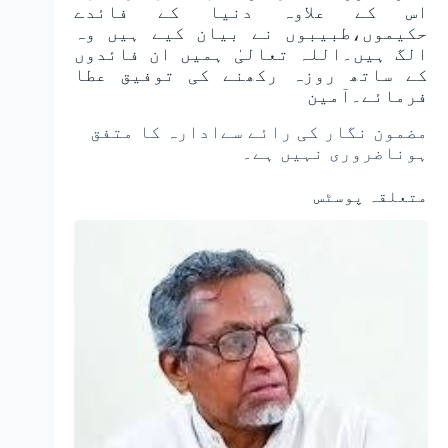
اس کے علاوہ دنیا کے فائدے
حکیموں،طبیبوں نے بیان کیے ہیں وہ
الگ ہیں۔اللہ تعالیٰ ہمیں ان فائدوں
کے ساتھ روزہ رکھنے کی توفیق عطا
فرمائے۔آمین
مضمون نگار کی رائے سےادارہ کا متفق
ہوناضروری نہیں ہے۔
متعلقہ پوسٹس