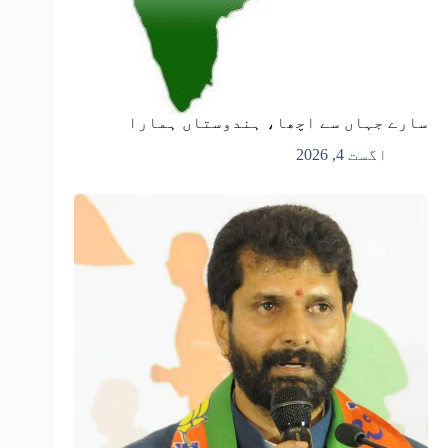
سارے جہاں سے اچھا، ہندوستاں ہمارا
اگست 4, 2026