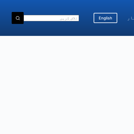
ار
English