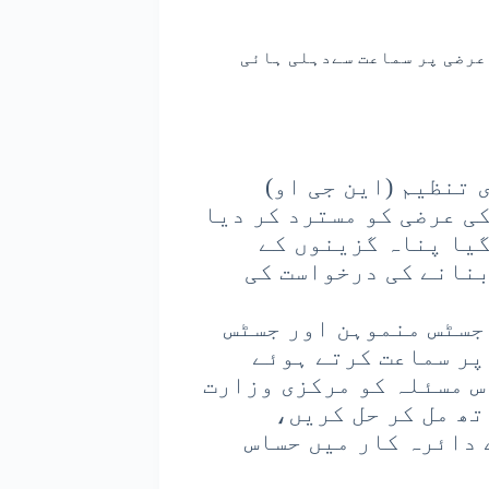
عرضی پر سماعت سےدہلی ہائی
 تنظیم (این جی او)
ی عرضی کو مسترد کر دیا
گیا پناہ گزینوں کے
بنانے کی درخواست کی
جسٹس منموہن اور جسٹس
 پر سماعت کرتے ہوئے
س مسئلہ کو مرکزی وزارت
تھ مل کر حل کریں،
 دائرہ کار میں حساس