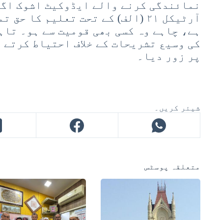
نمائندگی کرنے والے ایڈوکیٹ اشوک اگر
آرٹیکل ۲۱ (الف) کے تحت تعلیم کا ح
ہے، چاہے وہ کسی بھی قومیت سے ہو۔ تاہ
کی وسیع تشریحات کے خلاف احتیاط کرتے 
پر زور دیا۔
شیئر کریں۔
متعلقہ پوسٹس