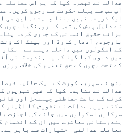
عدالت نے تبصرہ کیا کہ ہم اس معاملہ م
آپ سب سے پہلے حکومت سے رجوع کریں۔ عد
ایک ذریعہ نہیں بننا چاہئے۔ این جی او
نے دلیل پیش کی تھی کہ روہنگیا بچوں ک
برائے حقوقِ انسانی کے جاری کردہ پناہ
باوجود، آدھار کارڈ اور بینک اکاؤنٹ ن
کے اسکولوں میں داخلہ دینے سے انکار ک
کے تحت بچوں کے حقِ تعلیم کی خلاف ورزی 
بنچ نے سپریم کورٹ کے ایک حالیہ فیصلے
عدالت نے مشاہدہ کیا کہ غیر شہریوں ک
کرنے کے باعث حفاظتی چیلنجز اور قانو
سکتے ہیں۔ عدالت نے تشویش کا اظہار کی
سرکاری اسکولوں میں جانے کی اجازت با
ہندوستانی معاشرے میں ان کے انضمام کو
معاملہ عدالتی اختیارات سے باہر ہے۔ 