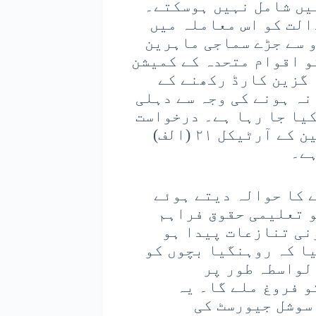
یں شامل نہیں ہوسکتے۔
الت کو اس معاملہ میں
 سے جڑے سماجی ماہرین
و اقوام متحدہ کے کمیشن
 گزین کارڈ رکھنے کے
ہ ہونے کی وجہ سے دہلی
یا جا رہا ہے۔ درخواست
میں دعویٰ کیا گیا کہ یہ ہندوستانی آئین کے آرٹیکل ۲۱ (الف)
ہے۔
 کا حوالہ دیتے ہوئے
و تعلیمی حقوق فراہم
نی تنازعات پیدا ہو
ا کہ روہنگیا بچوں کو
لواسطہ طور پر
 فروغ ملے گا۔ یہ
سوشل جیورسٹ کی