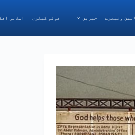
مین وتبصرے
خبریں
فوٹو گیلری
اسلامی افک