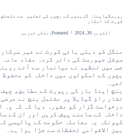
روہنگیاپناہ گزینوں کے بچوں کی تعلیم سے متعلق 
کورٹ کا انکار
اکتوبر 30, 2024
Featured
,
ملکی خبریں
منگل کو دہلی ہائی کورٹ نے غیر سرکاری
سوشل جیورسٹ کی دائر کردہ مفاد عامہ ک
جس میں تنظیم نے میانمار سے آئے روہن
بچوں کے اسکولوں میں داخلہ کو محفوظ 
تھی۔
بنچ اینڈ بار کی رپورٹ کے مطابق، چیف 
تشار راؤ گیڈیلا پر مشتمل بنچ نے عرضی
درخواست گزار کو مشورہ دیا کہ کہ وہ ا
داخلہ کے سامنے پیش کریں اور ان کے سا
کیونکہ یہ معاملہ حکومت کے پالیسی کے
بین الاقوامی تحفظات سے جڑا ہوا ہے۔