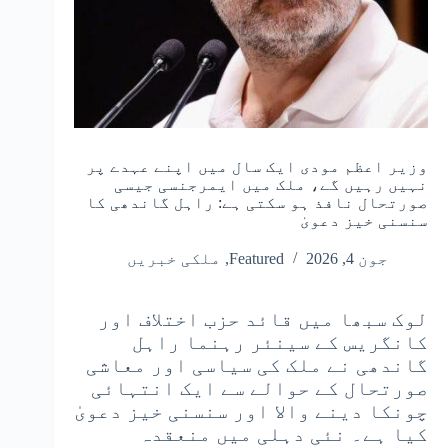
وزیر اعظم مودی ایک سال میں اپنے عہدے پر
نہیں رہیں گے، ملک میں ایمرجنسی جیسی
صورتحال نافذ ہو سکتی ہے: راہل گاندھی کا
سنسنی خیز دعویٰ
جون 4, 2026
Featured
,
ملکی خبریں
لوک سبھا میں قائد حزب اختلاف اور
کانگریس کے سینئر رہنما راہل
گاندھی نے ملک کی سیاسی اور معاشی
صورتحال کے حوالے سے ایک انتہائی
چونکا دینے والا اور سنسنی خیز دعویٰ
کیا ہے۔ نئی دہلی میں منعقدہ