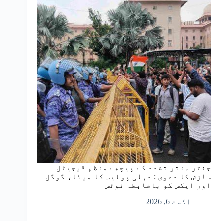
جنتر منتر تشدد کے پیچھے منظم ڈیجیٹل
سازش کا دعوی : دہلی پولیس کا میٹا، گوگل
اور ایکس کو باضابطہ نوٹس
اگست 6, 2026