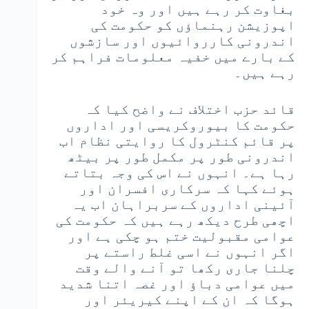
بغاوت کر رہے ہیں اور وہ خود
اپوزیشن رہنماؤں کو حکومت کی
اندرونی کارروائیوں اور سازشوں
کے بارے میں خفیہ معلومات فراہم کر
رہے ہیں۔
قائد حزب اختلاف نے واضح کیا کہ
حکومت کا بیوروکریسی اور اداروں
پر قائم کنٹرول کا روایتی نظام اب
اندرونی طور پر مکمل طور پر بیٹھ
رہا ہے۔ انہوں نے اس کی وجہ بتاتے
ہوئے کہا کہ سرکاری افسران اور
آئینی اداروں کے سربراہان اب یہ
اچھی طرح دیکھ رہے ہیں کہ حکومت کی
عوامی مقبولیت ختم ہو چکی ہے اور
اگر انہوں نے اسی غلط راستے پر
چلنا جاری رکھا تو آنے والے وقت
میں عوامی دباؤ اور غصہ اتنا شدید
ہوگا کہ ان کے اپنے کیریئر اور