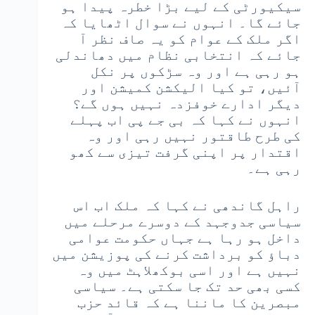
سیکیورٹی کے لیے بڑا خطرہ پیدا ہو
جائے گا۔ انہوں نے سوال اٹھایا کہ
اگر ملک کے عوام کو یہ صاف نظر آ
جائے کہ انتخابی نظام میں دھاندلی
ہو رہی ہے اور وہ سڑکوں پر نکل
آئیں، تو کیا الیکشن کمیشن اور
دیگر ادارے خوفزدہ نہیں ہوں گے؟
انہوں نے کہا کہ بی جے پی اب پہلے
کی طرح طاقتور نہیں رہی اور وہ
اقتدار پر اپنی گرفت تیزی سے کھو
رہی ہے۔
راہل گاندھی نے کہا کہ ملک اب اس
سیاسی جدوجہد کے دوسرے مرحلے میں
داخل ہو رہا ہے جہاں حکومت عوامی
دباؤ کو برداشت کرنے کی پوزیشن میں
نہیں ہے اور اسی بوکھلاہٹ میں وہ
کسی بھی حد تک جا سکتی ہے۔ سیاسی
مبصرین کا ماننا ہے کہ قائد حزب