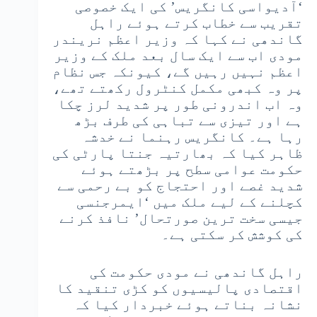
‘آدیواسی کانگریس’ کی ایک خصوصی
تقریب سے خطاب کرتے ہوئے راہل
گاندھی نے کہا کہ وزیر اعظم نریندر
مودی اب سے ایک سال بعد ملک کے وزیر
اعظم نہیں رہیں گے، کیونکہ جس نظام
پر وہ کبھی مکمل کنٹرول رکھتے تھے،
وہ اب اندرونی طور پر شدید لرز چکا
ہے اور تیزی سے تباہی کی طرف بڑھ
رہا ہے۔ کانگریس رہنما نے خدشہ
ظاہر کیا کہ بھارتیہ جنتا پارٹی کی
حکومت عوامی سطح پر بڑھتے ہوئے
شدید غصے اور احتجاج کو بے رحمی سے
کچلنے کے لیے ملک میں ‘ایمرجنسی
جیسی سخت ترین صورتحال’ نافذ کرنے
کی کوشش کر سکتی ہے۔
راہل گاندھی نے مودی حکومت کی
اقتصادی پالیسیوں کو کڑی تنقید کا
نشانہ بناتے ہوئے خبردار کیا کہ