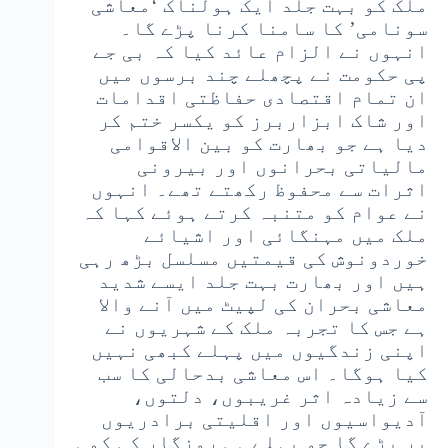
ملک کو بہت جلد ایک ہولناک ‘معاشی
سونامی’ کا سامنا کرنا پڑے گا۔
انہوں نے الزام عائد کیا کہ بی جے
پی حکومت نے پچھلے چند برسوں میں
ان تمام اقتصادی حفاظتی اقدامات
اور شاک ابزاربرز کو یکسر ختم کر
دیا ہے جو بھارت کو بین الاقوامی
مالیاتی بحرانوں اور بیرونی
اثرات سے محفوظ رکھتے تھے۔ انہوں
نے عوام کو متنبہ کرتے ہوئے کہا کہ
ملک میں مہنگائی اور اشیائے
خوردونوش کی قیمتیں مسلسل بڑھ رہی
ہیں اور بھارت بہت جلد ایسے شدید
معاشی بحران کی لپیٹ میں آنے والا
ہے جس کا تجربہ ملک کے شہریوں نے
اپنی زندگیوں میں پہلے کبھی نہیں
کیا ہوگا۔ اس معاشی بدحالی کا سب
سے زیادہ اثر غریبوں، دلتوں،
آدیواسیوں اور اقلیتی برادریوں
پر پڑے گا جو پہلے ہی روزگار کی کمی