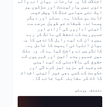
اختلاف کا یہ جارحانہ بیان آنے والے
دنوں میں پارلیمنٹ اور سڑکوں پر
ایک نئی سیاسی جنگ کا پیش خیمہ
ثابت ہو سکتا ہے۔ مسلم اور دیگر
پسماندہ طبقات جو طویل عرصے سے
آئینی اداروں کی آزادی اور
جمہوریت کے تحفظ کی مانگ کر رہے
ہیں، ان کے لیے راہل گاندھی کا یہ
بیان انتہائی اہمیت کا حامل ہے۔
کانگریس نے واضح کیا ہے کہ وہ ملک
میں جمہوریت، آئین اور شہریوں کے
حقوق کی بالادستی کے لیے اپنی
جدوجہد کو مزید تیز کرے گی اور
حکومت کے کسی بھی غیر آئینی اقدام
کا ڈٹ کر مقابلہ کیا جائے گا۔
متعلقہ پوسٹس