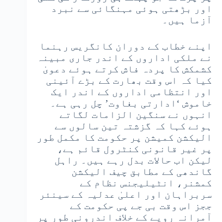
اور بڑھتی ہوئی مہنگائی سے نبرد
آزما ہیں۔
اپنے خطاب کے دوران کانگریس رہنما
نے ملکی اداروں کے اندر جاری مبینہ
کشمکش کا پردہ فاش کرتے ہوئے دعویٰ
کیا کہ اس وقت بھارت کے بڑے آئینی
اور انتظامی اداروں کے اندر ایک
خاموش ‘ادارتی بغاوت’ چل رہی ہے۔
انہوں نے سنگین الزامات لگاتے
ہوئے کہا کہ گزشتہ تین سالوں سے
الیکشن کمیشن پر حکومت کا مکمل طور
پر غیر قانونی کنٹرول قائم ہے،
لیکن اب حالات بدل رہے ہیں۔ راہل
گاندھی کے مطابق چیف الیکشن
کمشنر، انٹیلیجنس نظام کے
سربراہان اور اعلیٰ عدلیہ کے سینئر
ججز اس وقت بی جے پی حکومت کے
آمرانہ رویے کے خلاف اندرونی طور پر