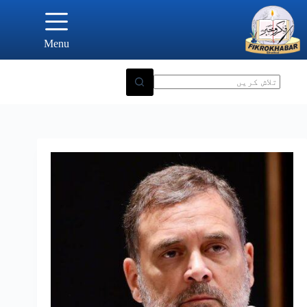
Ski
t
conten
Menu