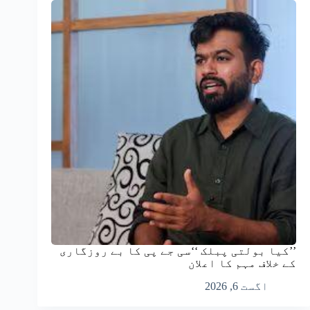
’’کیا بولتی پبلک ‘‘سی جے پی کا بے روزگاری
کے خلاف مہم کا اعلان
اگست 6, 2026